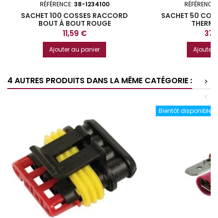
RÉFÉRENCE:
38-1234100
RÉFÉRENCE
SACHET 100 COSSES RACCORD
SACHET 50 COS
BOUT À BOUT ROUGE
THERM
Prix
Prix
11,59 €
37,
Ajouter au panier
Ajouter 
4 AUTRES PRODUITS DANS LA MÊME CATÉGORIE :
>
<
Bientôt disponible