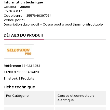
Information technique
Couleur = Jaune
Poids = 0.175
Code barre = 3557640397764
Vendu par = 1
Description du produit = Cosse bout à bout thermorétractable
DÉTAILS DU PRODUIT
Référence
38-1234253
EAN13
3700660434128
En stock
8 Produits
Fiche technique
Par Catégorie
Cosses et connecteurs
électrique