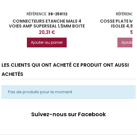
RÉFÉRENCE:
38-259112
RÉFÉRENCE
CONNECTEURS ETANCHE MALE 4
COSSE PLATE MA
VOIES AMP SUPERSEAL 1,5MM BOITE
ISOLEE 4,8 
DE 5
Prix
Pri
20,31 €
5,
Ajouter au panier
Ajouter 
LES CLIENTS QUI ONT ACHETÉ CE PRODUIT ONT AUSSI
ACHETÉS
Pas de produits pour le moment
Suivez-nous sur Facebook