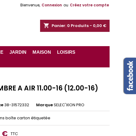
Bienvenue,
Connexion
ou
Créez votre compte
shopping_cart
Panier:
0
Produits - 0,00 €
RE
JARDIN
MAISON
LOISIRS
RE A AIR 11.00-16 (12.00-16)
ce
38-31572332
Marque
SELEC'XION PRO
ans boîte carton étiquetée
1 €
TTC