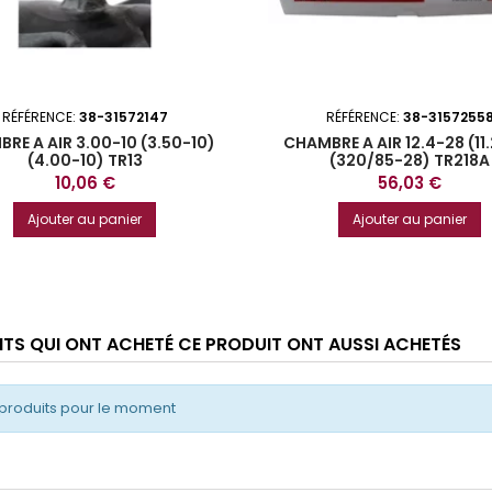
RÉFÉRENCE:
38-31572147
RÉFÉRENCE:
38-3157255
RE A AIR 3.00-10 (3.50-10)
CHAMBRE A AIR 12.4-28 (11
(4.00-10) TR13
(320/85-28) TR218A
Prix
Prix
10,06 €
56,03 €
Ajouter au panier
Ajouter au panier
ENTS QUI ONT ACHETÉ CE PRODUIT ONT AUSSI ACHETÉS
produits pour le moment