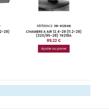
8
RÉFÉRENCE:
38-412346
R
.2-28)
CHAMBRE A AIR 12.4-28 (11.2-28)
CHAMBR
(320/85-28) TR218A
Prix
89,22 €
Ajouter au panier