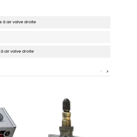
à air valve droite
 air valve droite
<
>
En promo