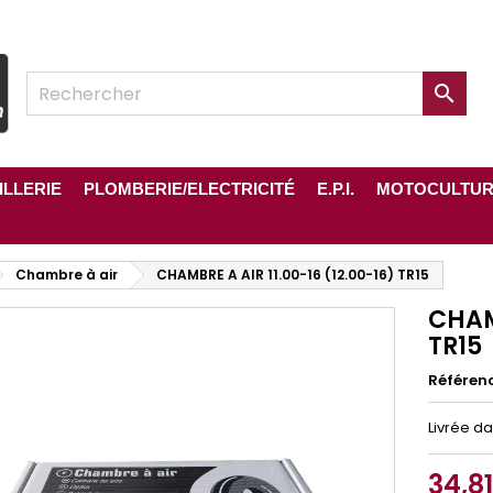

ILLERIE
PLOMBERIE/ELECTRICITÉ
E.P.I.
MOTOCULTU
Chambre à air
CHAMBRE A AIR 11.00-16 (12.00-16) TR15
CHAMB
TR15
Référen
Livrée d
34,8