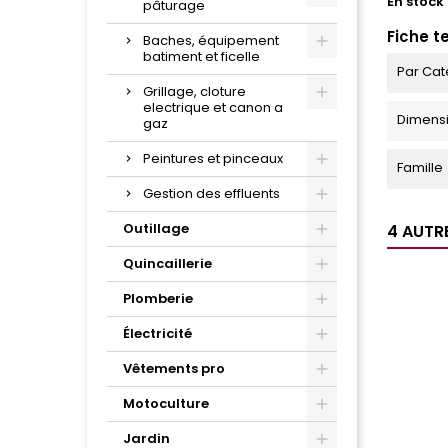
En stock
pâturage
Fiche t
Baches, équipement
batiment et ficelle
Par Cat
Grillage, cloture
electrique et canon a
Dimens
gaz
Peintures et pinceaux
Famille
Gestion des effluents
Outillage
4 AUTR
Quincaillerie
Plomberie
Électricité
Vêtements pro
Motoculture
Jardin