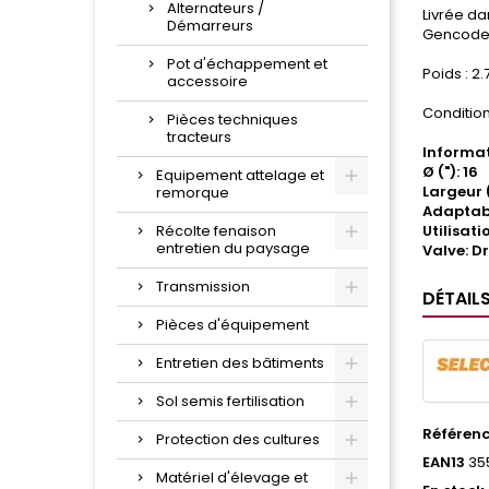
Alternateurs /
Livrée da
Démarreurs
Gencode 
Pot d'échappement et
Poids : 2.
accessoire
Condition
Pièces techniques
tracteurs
Informat
Ø ("): 16
Equipement attelage et
Largeur (m
remorque
Adaptabl
Récolte fenaison
Utilisati
entretien du paysage
Valve: D
Transmission
DÉTAIL
Pièces d'équipement
Entretien des bâtiments
Sol semis fertilisation
Référen
Protection des cultures
EAN13
35
Matériel d'élevage et