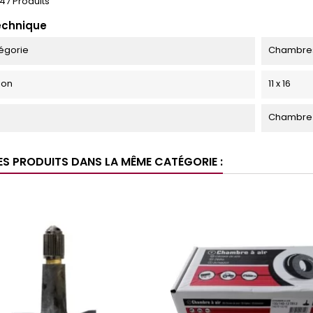
47 Produits
echnique
égorie
Chambres 
ion
11 x 16
Chambre à
ES PRODUITS DANS LA MÊME CATÉGORIE :