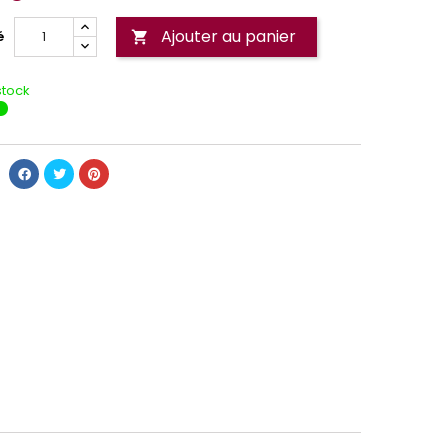
Ajouter au panier
é

stock