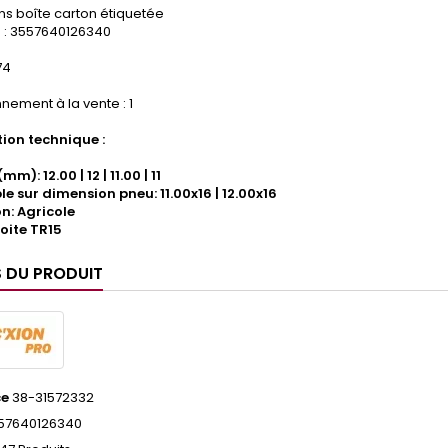
ns boîte carton étiquetée
: 3557640126340
74
nement à la vente : 1
ion technique :
m): 12.00 | 12 | 11.00 | 11
e sur dimension pneu: 11.00x16 | 12.00x16
on: Agricole
roite TR15
S DU PRODUIT
ce
38-31572332
57640126340