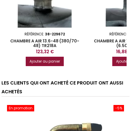
RÉFÉRENCE:
38-229672
RÉFÉRENCE:
CHAMBRE A AIR 13.6-48 (380/70-
CHAMBRE A AIR 17
48) TR218A
(6.50-
Prix
Prix
123,32 €
16,88 
Ajouter au panier
Ajouter 
LES CLIENTS QUI ONT ACHETÉ CE PRODUIT ONT AUSSI
ACHETÉS
En promotion
-5%