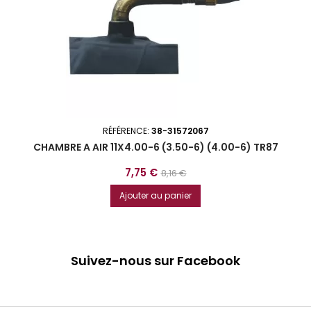
RÉFÉRENCE:
38-31572067
CHAMBRE A AIR 11X4.00-6 (3.50-6) (4.00-6) TR87
Prix
Prix
7,75 €
8,16 €
de
Ajouter au panier
base
Suivez-nous sur Facebook