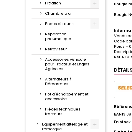
Filtration
Bougie N
Chambre à air
Bougie N
Pneus et roues
Informat
Réparation
Vendu pa
pneumatique
Code bar
Poids = 0
Rétroviseur
Descripti
Réf. NGK
Accessoires véhicule
pour Tracteur et Engins
Agricoles
DÉTAIL
Alternateurs /
Démarreurs
Pot d'échappement et
accessoire
Référen
Pièces techniques
tracteurs
EAN13
08
En stock
Equipement attelage et
remorque