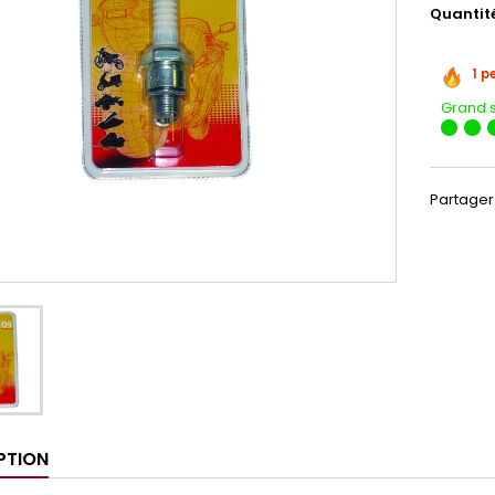
Quantit
1 p
Grand 
Partager
PTION