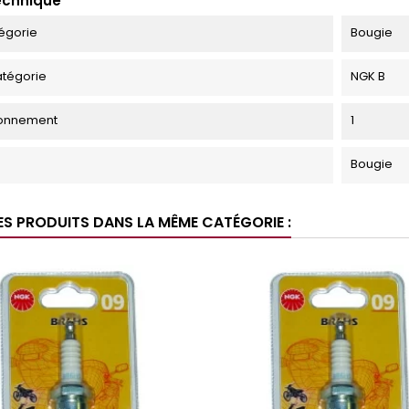
echnique
égorie
Bougie
tégorie
NGK B
ionnement
1
Bougie
ES PRODUITS DANS LA MÊME CATÉGORIE :