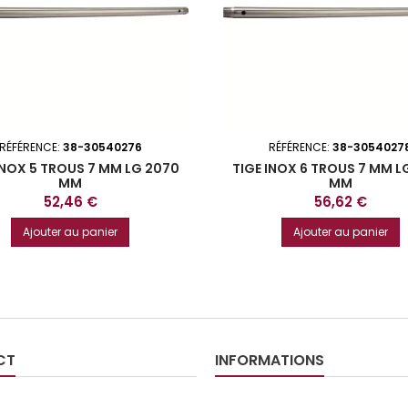
RÉFÉRENCE:
38-30540276
RÉFÉRENCE:
38-3054027
INOX 5 TROUS 7 MM LG 2070
TIGE INOX 6 TROUS 7 MM L
MM
MM
Prix
Prix
52,46 €
56,62 €
Ajouter au panier
Ajouter au panier
CT
INFORMATIONS