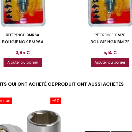
RÉFÉRENCE:
BMR6A
RÉFÉRENCE:
BM7F
BOUGIE NGK BMR6A
BOUGIE NGK BM 7F
Prix
Prix
3,95 €
5,14 €
Ajouter au panier
Ajouter au panier
ENTS QUI ONT ACHETÉ CE PRODUIT ONT AUSSI ACHETÉS
motion
-6%