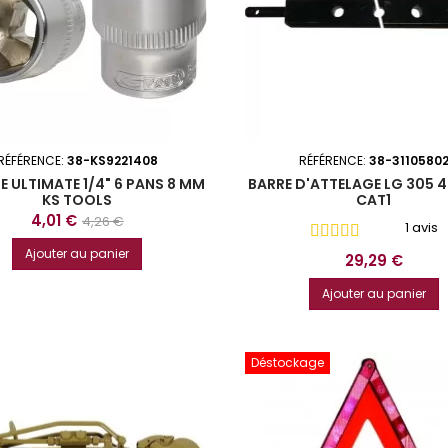
RÉFÉRENCE:
38-KS9221408
RÉFÉRENCE:
38-3110580
E ULTIMATE 1/4" 6 PANS 8 MM
BARRE D'ATTELAGE LG 305 
KS TOOLS
CAT1
Prix
Prix
4,01 €
4,26 €
1 avis
de
Ajouter au panier
Prix
29,29 €
base
Ajouter au panier
Déstockage