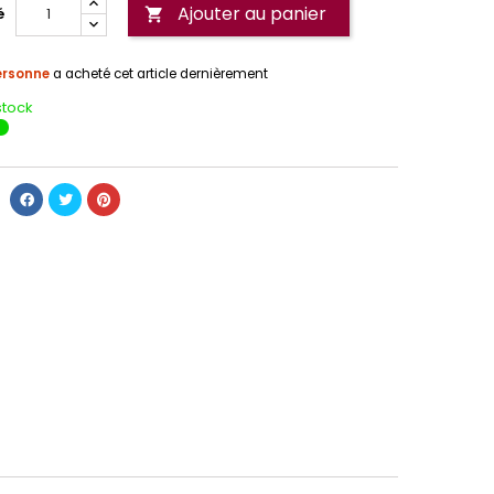
Ajouter au panier
é

ersonne
a acheté cet article dernièrement
stock