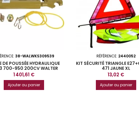
FÉRENCE:
38-WALWKS309539
RÉFÉRENCE:
2440052
E DE POUSSÉE HYDRAULIQUE
KIT SÉCURITÉ TRIANGLE E27+
3 700-950 200CV WALTER
471 JAUNE XL
Prix
Prix
1 401,61 €
13,02 €
Ajouter au panier
Ajouter au panier