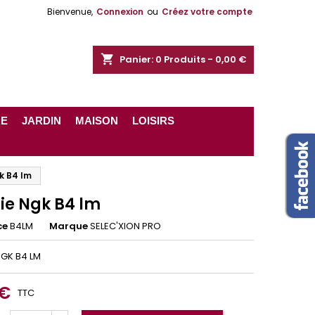
Bienvenue,
Connexion
ou
Créez votre compte
shopping_cart
Panier:
0
Produits - 0,00 €
RE
JARDIN
MAISON
LOISIRS
k B4 lm
ie Ngk B4 lm
ce
B4LM
Marque
SELEC'XION PRO
GK B4 LM
 €
TTC