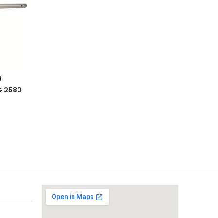
8
G 2580