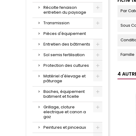
Fiche t
Récolte fenaison
Par Cat
entretien du paysage
Transmission
Sous Ca
Pièces d'équipement
Condit
Entretien des bâtiments
Famille
Sol semis fertilisation
Protection des cultures
4 AUTR
Matériel d'élevage et
pâturage
Baches, équipement
batiment et ficelle
Grillage, cloture
electrique et canon a
gaz
Peintures et pinceaux