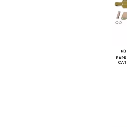
RÉ
BARR
CAT