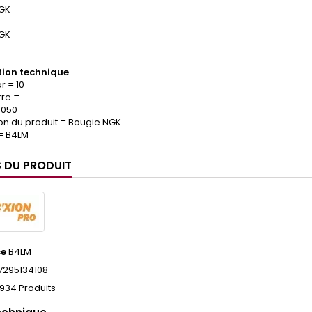
GK
GK
ion technique
r = 10
re =
.050
on du produit = Bougie NGK
 = B4LM
S DU PRODUIT
ce
B4LM
7295134108
934 Produits