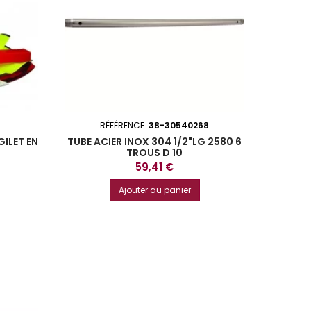
RÉFÉRENCE:
38-30540268
GILET EN
TUBE ACIER INOX 304 1/2"LG 2580 6
TROUS D 10
Prix
59,41 €
Ajouter au panier