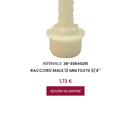
RÉFÉRENCE:
38-30540215
RACCORD MALE 12 MM FILETE 3/4''
Prix
1,73 €
Ajouter au panier