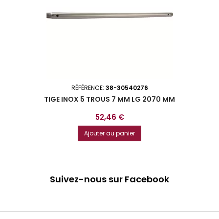
RÉFÉRENCE:
38-30540276
TIGE INOX 5 TROUS 7 MM LG 2070 MM
Prix
52,46 €
Ajouter au panier
Suivez-nous sur Facebook