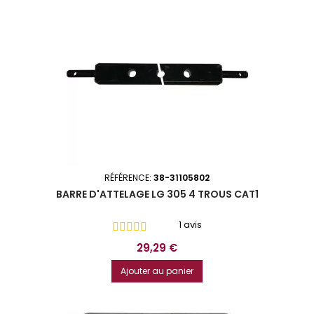
RÉFÉRENCE:
38-31105802
BARRE D'ATTELAGE LG 305 4 TROUS CAT1
1 avis
Prix
29,29 €
Ajouter au panier