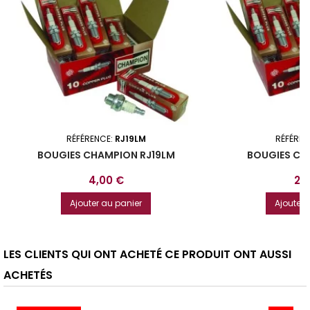
RÉFÉRENCE:
RJ19LM
RÉFÉREN
BOUGIES CHAMPION RJ19LM
BOUGIES CH
Prix
Prix
4,00 €
2,
Ajouter au panier
Ajouter 
LES CLIENTS QUI ONT ACHETÉ CE PRODUIT ONT AUSSI
ACHETÉS