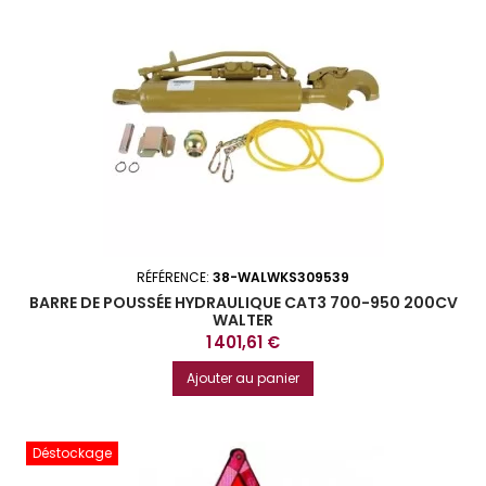
RÉFÉRENCE:
38-WALWKS309539
BARRE DE POUSSÉE HYDRAULIQUE CAT3 700-950 200CV
WALTER
Prix
1 401,61 €
Ajouter au panier
Déstockage