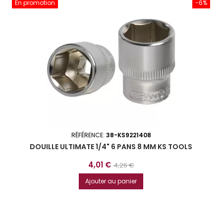
En promotion
-6%
RÉFÉRENCE:
38-KS9221408
DOUILLE ULTIMATE 1/4" 6 PANS 8 MM KS TOOLS
Prix
Prix
4,01 €
4,26 €
de
Ajouter au panier
base