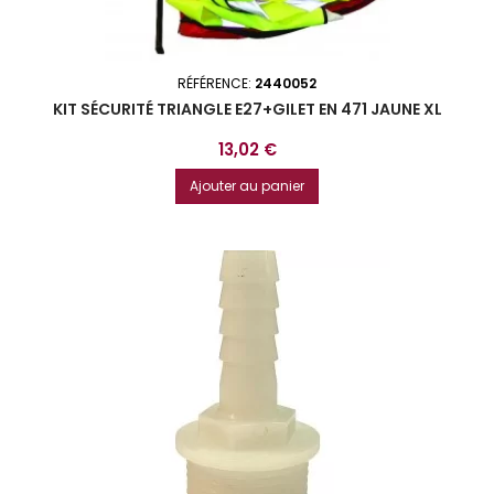
RÉFÉRENCE:
2440052
KIT SÉCURITÉ TRIANGLE E27+GILET EN 471 JAUNE XL
Prix
13,02 €
Ajouter au panier