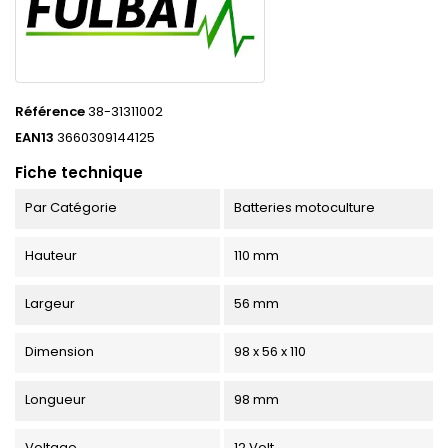
Référence
38-31311002
EAN13
3660309144125
Fiche technique
Par Catégorie
Batteries motoculture
Hauteur
110 mm
Largeur
56 mm
Dimension
98 x 56 x 110
Longueur
98 mm
Voltage
12 Volt