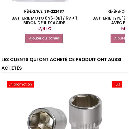
RÉFÉRENCE:
38-222487
RÉFÉRENCE:
BATTERIE MOTO 6N6-3B1 / 6V + 1
BATTERIE TYPE 12N
BIDON DE 1L D"ACIDE
AVEC PA
Prix
Prix
17,91 €
55,
Ajouter au panier
Ajouter 
LES CLIENTS QUI ONT ACHETÉ CE PRODUIT ONT AUSSI
ACHETÉS
En promotion
-6%