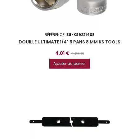
RÉFÉRENCE:
38-KS9221408
DOUILLE ULTIMATE 1/4" 6 PANS 8 MM KS TOOLS
Prix
Prix
4,01 €
4,26 €
de
Ajouter au panier
base