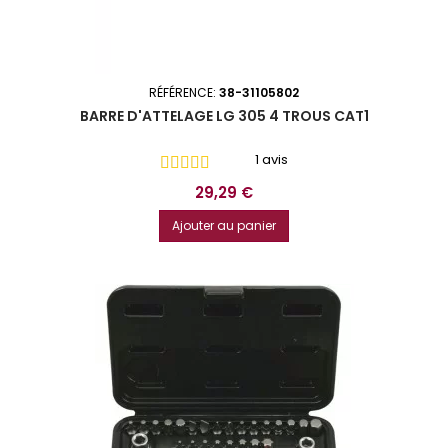
RÉFÉRENCE:
38-31105802
BARRE D'ATTELAGE LG 305 4 TROUS CAT1
1 avis
Prix
29,29 €
Ajouter au panier