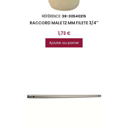
RÉFÉRENCE:
38-30540215
RACCORD MALE 12 MM FILETE 3/4''
Prix
1,73 €
Ajouter au panier