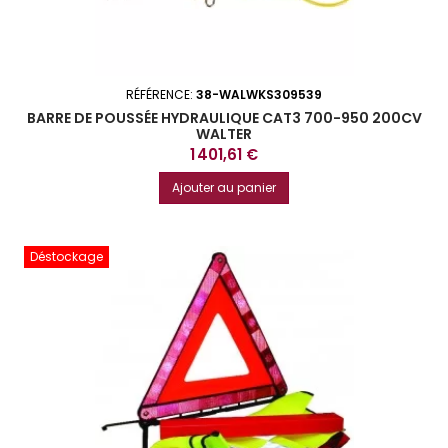
RÉFÉRENCE:
38-WALWKS309539
BARRE DE POUSSÉE HYDRAULIQUE CAT3 700-950 200CV
WALTER
Prix
1 401,61 €
Ajouter au panier
Déstockage