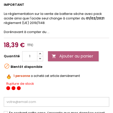
IMPORTANT
La réglementation sur la vente de batterie sèche avec pack
acide ainsi que l'acide seul change à compter du
01/02/2021
règlement (UE) 2019/1148.
Dorénavant à compter du ...
18,39 €
TTC
Ajouter au panier
Quantité


Bientôt disponible
1 personne
a acheté cet article dernièrement
Rupture de stock
En cochant cette case, j’accepte que mes données soient