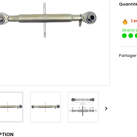
Quantit
2 p
Grand 
Partager

PTION