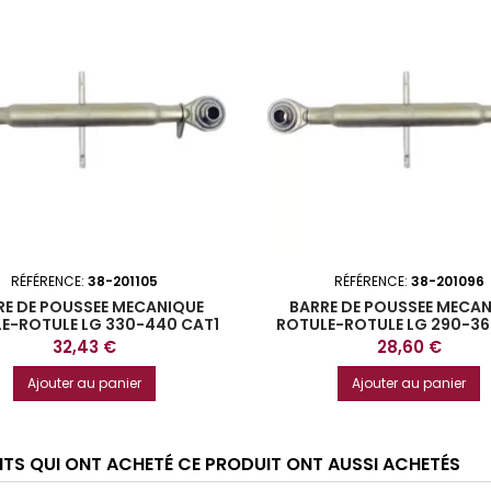
RÉFÉRENCE:
38-201105
RÉFÉRENCE:
38-201096
RE DE POUSSEE MECANIQUE
BARRE DE POUSSEE MECA
E-ROTULE LG 330-440 CAT1
ROTULE-ROTULE LG 290-36
Prix
Prix
32,43 €
28,60 €
Ajouter au panier
Ajouter au panier
ENTS QUI ONT ACHETÉ CE PRODUIT ONT AUSSI ACHETÉS