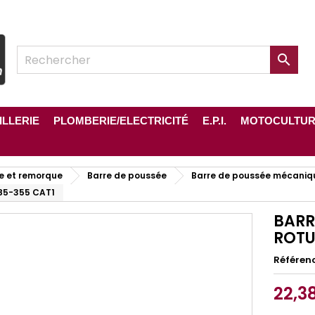

ILLERIE
PLOMBERIE/ELECTRICITÉ
E.P.I.
MOTOCULTU
e et remorque
Barre de poussée
Barre de poussée mécaniq
85-355 CAT1
BARR
ROTU
Référen
22,3