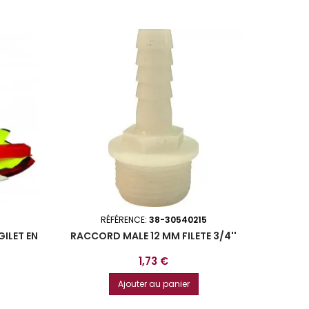
RÉFÉRENCE:
38-30540215
GILET EN
RACCORD MALE 12 MM FILETE 3/4''
Prix
1,73 €
Ajouter au panier