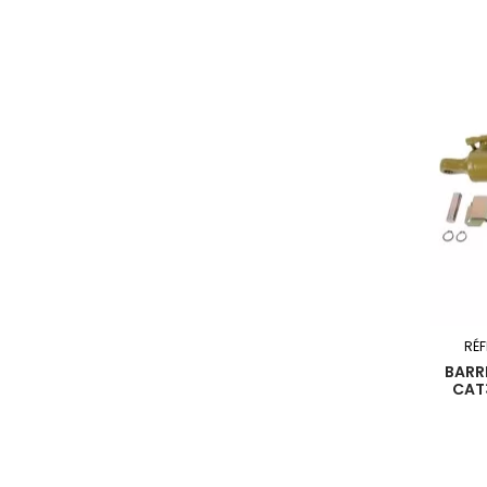
RÉ
BARR
CAT