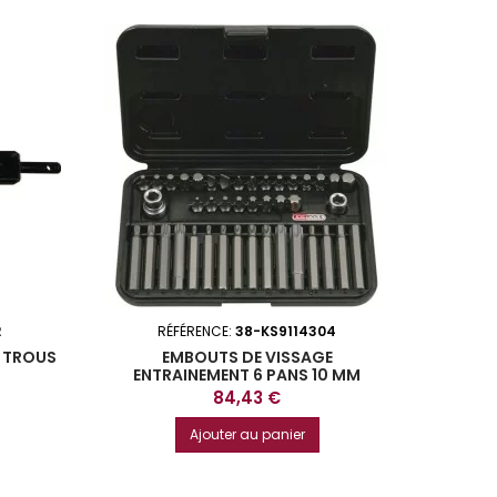
2
RÉFÉRENCE:
38-KS9114304
4 TROUS
EMBOUTS DE VISSAGE
ENTRAINEMENT 6 PANS 10 MM
COFFRET DE 42 PIECES KS TOOLS
Prix
84,43 €
Ajouter au panier