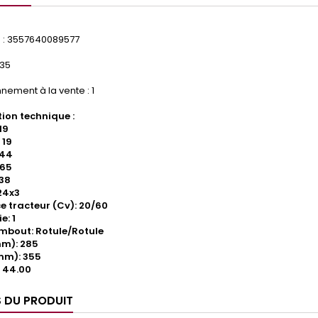
: 3557640089577
135
nement à la vente : 1
ion technique :
19
 19
 44
165
38
24x3
e tracteur (Cv): 20/60
e: 1
mbout: Rotule/Rotule
mm): 285
mm): 355
 44.00
S DU PRODUIT