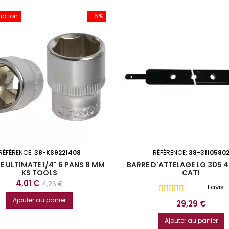
motion
-6%
RÉFÉRENCE:
38-KS9221408
RÉFÉRENCE:
38-3110580
E ULTIMATE 1/4" 6 PANS 8 MM
BARRE D'ATTELAGE LG 305 
KS TOOLS
CAT1
Prix
Prix
4,01 €
4,26 €
1 avis
de
Ajouter au panier
Prix
29,29 €
base
Ajouter au panier