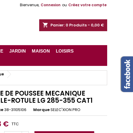
Bienvenue,
Connexion
ou
Créez votre compte
shopping_cart
Panier:
0
Produits - 0,00 €
RE
JARDIN
MAISON
LOISIRS
ue
E DE POUSSEE MECANIQUE
LE-ROTULE LG 285-355 CAT1
ce
38-31105106
Marque
SELEC'XION PRO
8 €
TTC