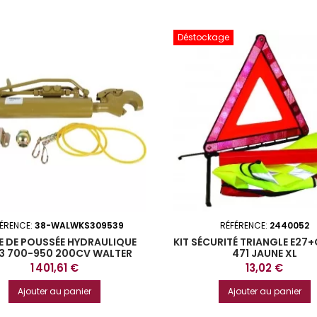
Déstockage
FÉRENCE:
38-WALWKS309539
RÉFÉRENCE:
2440052
E DE POUSSÉE HYDRAULIQUE
KIT SÉCURITÉ TRIANGLE E27+
3 700-950 200CV WALTER
471 JAUNE XL
Prix
Prix
1 401,61 €
13,02 €
Ajouter au panier
Ajouter au panier