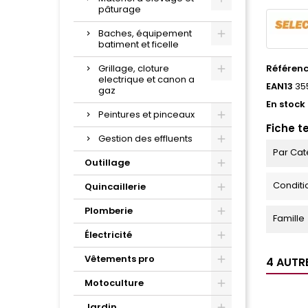
pâturage
Baches, équipement
batiment et ficelle
Grillage, cloture
Référen
electrique et canon a
EAN13
35
gaz
En stock
Peintures et pinceaux
Fiche t
Gestion des effluents
Par Cat
Outillage
Condit
Quincaillerie
Plomberie
Famille
Électricité
Vêtements pro
4 AUTR
Motoculture
Jardin