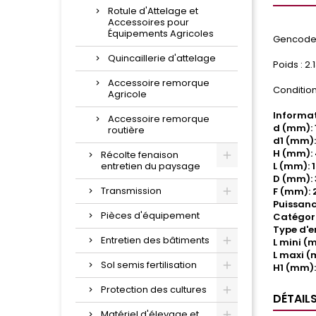
Rotule d'Attelage et
Accessoires pour
Équipements Agricoles
Gencode 
Quincaillerie d'attelage
Poids : 2.
Accessoire remorque
Condition
Agricole
Informat
Accessoire remorque
d (mm): 
routière
d1 (mm):
H (mm):
Récolte fenaison
entretien du paysage
L (mm): 
D (mm): 
Transmission
F (mm): 
Puissanc
Pièces d'équipement
Catégori
Type d'e
Entretien des bâtiments
L mini (
L maxi (
Sol semis fertilisation
H1 (mm):
Protection des cultures
DÉTAIL
Matériel d'élevage et