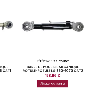
RÉFÉRENCE:
38-201157
NIQUE
BARRE DE POUSSEE MECANIQUE
BARR
5 CAT1
ROTULE-ROTULE LG 850-1070 CAT2
ROTU
Prix
158,96 €
Ajouter au panier