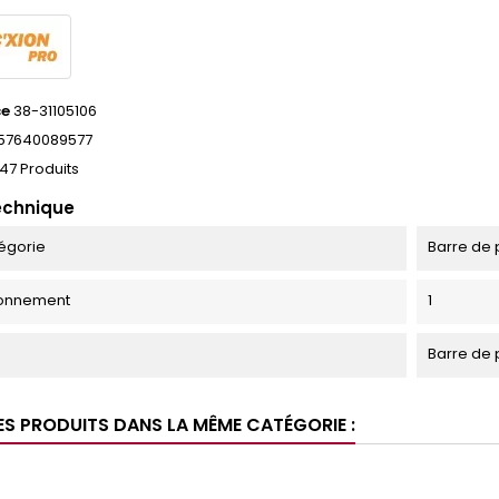
ce
38-31105106
57640089577
47 Produits
echnique
égorie
Barre de
ionnement
1
Barre de 
ES PRODUITS DANS LA MÊME CATÉGORIE :