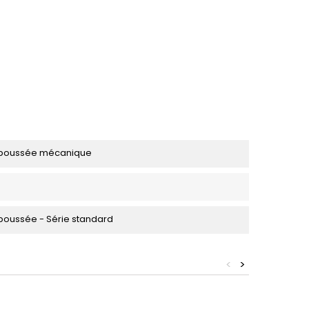
 poussée mécanique
poussée - Série standard
<
>