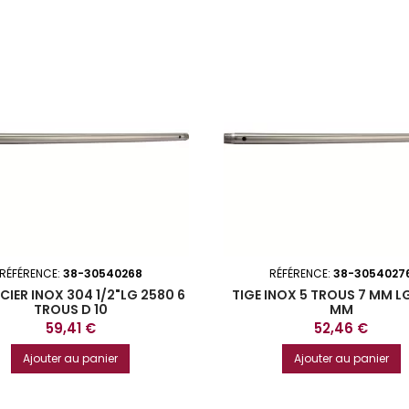
RÉFÉRENCE:
38-30540268
RÉFÉRENCE:
38-3054027
CIER INOX 304 1/2"LG 2580 6
TIGE INOX 5 TROUS 7 MM L
TROUS D 10
MM
Prix
Prix
59,41 €
52,46 €
Ajouter au panier
Ajouter au panier