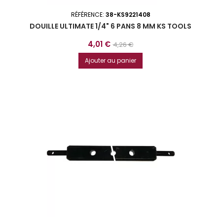
RÉFÉRENCE:
38-KS9221408
DOUILLE ULTIMATE 1/4" 6 PANS 8 MM KS TOOLS
Prix
Prix
4,01 €
4,26 €
de
Ajouter au panier
base