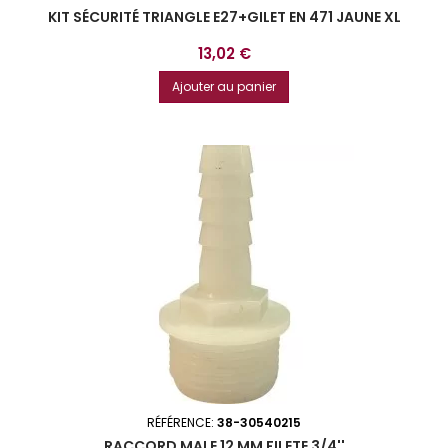
KIT SÉCURITÉ TRIANGLE E27+GILET EN 471 JAUNE XL
Prix
13,02 €
Ajouter au panier
RÉFÉRENCE:
38-30540215
RACCORD MALE 12 MM FILETE 3/4''