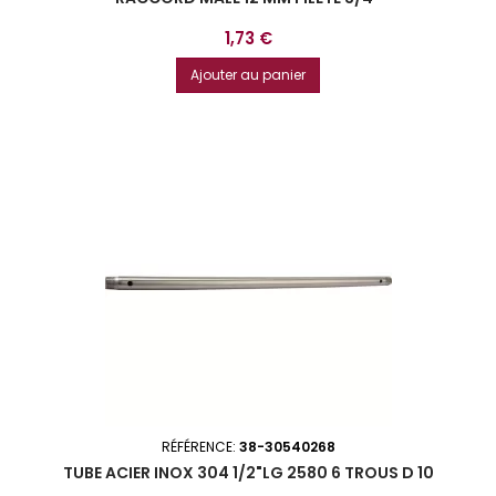
Prix
1,73 €
Ajouter au panier
RÉFÉRENCE:
38-30540268
TUBE ACIER INOX 304 1/2"LG 2580 6 TROUS D 10