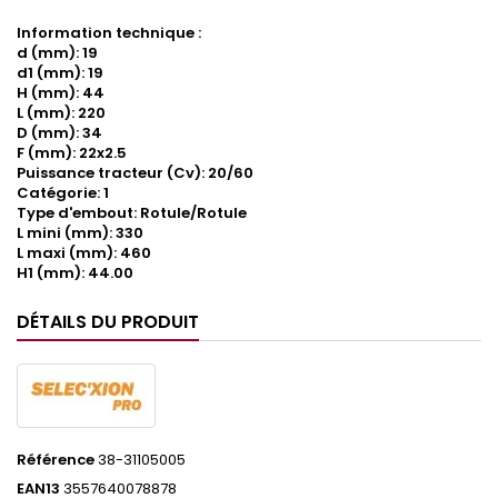
Information technique :
d (mm): 19
d1 (mm): 19
H (mm): 44
L (mm): 220
D (mm): 34
F (mm): 22x2.5
Puissance tracteur (Cv): 20/60
Catégorie: 1
Type d'embout: Rotule/Rotule
L mini (mm): 330
L maxi (mm): 460
H1 (mm): 44.00
DÉTAILS DU PRODUIT
Référence
38-31105005
EAN13
3557640078878