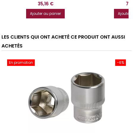
2
Prix
Prix
35,16 €
74,
Ajouter au panier
Ajouter 
LES CLIENTS QUI ONT ACHETÉ CE PRODUIT ONT AUSSI
ACHETÉS
En promotion
-6%