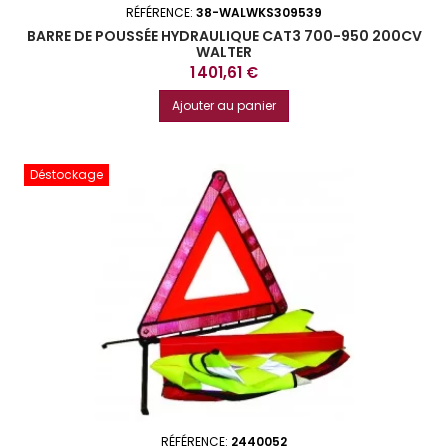
RÉFÉRENCE:
38-WALWKS309539
BARRE DE POUSSÉE HYDRAULIQUE CAT3 700-950 200CV
WALTER
Prix
1 401,61 €
Ajouter au panier
Déstockage
RÉFÉRENCE:
2440052