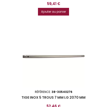
Prix
59,41 €
Ajouter au panier
RÉFÉRENCE:
38-30540276
TIGE INOX 5 TROUS 7 MM LG 2070 MM
Prix
52,46 €