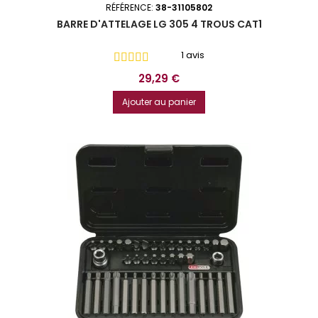
RÉFÉRENCE:
38-31105802
BARRE D'ATTELAGE LG 305 4 TROUS CAT1
1 avis
Prix
29,29 €
Ajouter au panier