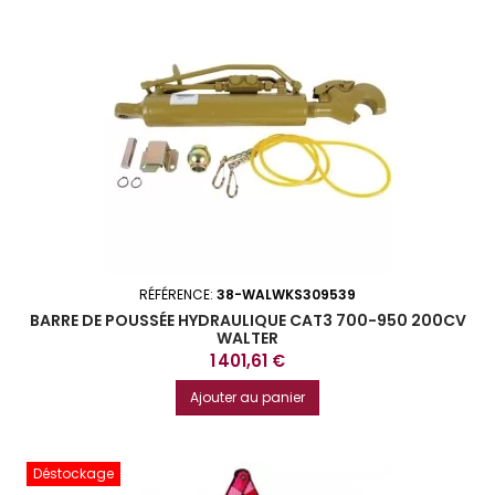
RÉFÉRENCE:
38-WALWKS309539
BARRE DE POUSSÉE HYDRAULIQUE CAT3 700-950 200CV
WALTER
Prix
1 401,61 €
Ajouter au panier
Déstockage