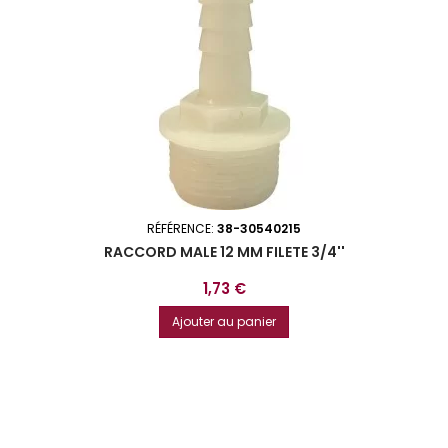
RÉFÉRENCE:
38-30540215
RACCORD MALE 12 MM FILETE 3/4''
Prix
1,73 €
Ajouter au panier