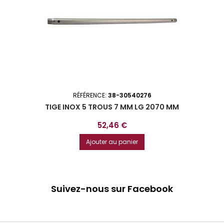
RÉFÉRENCE:
38-30540276
TIGE INOX 5 TROUS 7 MM LG 2070 MM
Prix
52,46 €
Ajouter au panier
Suivez-nous sur Facebook