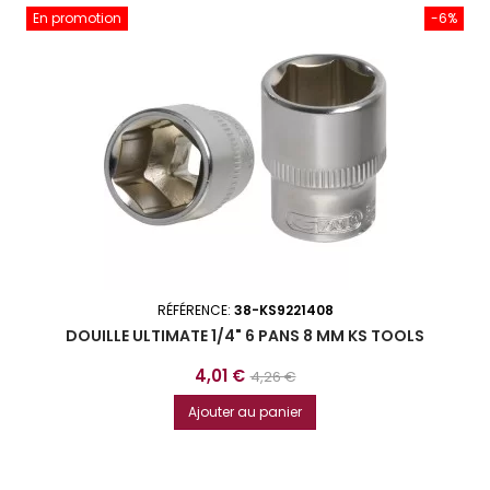
En promotion
-6%
RÉFÉRENCE:
38-KS9221408
DOUILLE ULTIMATE 1/4" 6 PANS 8 MM KS TOOLS
Prix
Prix
4,01 €
4,26 €
de
Ajouter au panier
base