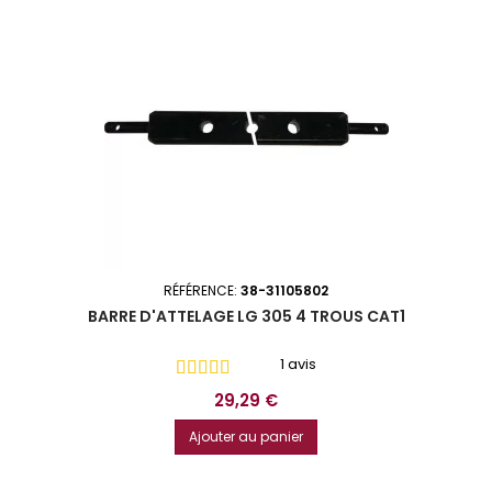
RÉFÉRENCE:
38-31105802
BARRE D'ATTELAGE LG 305 4 TROUS CAT1
1 avis
Prix
29,29 €
Ajouter au panier