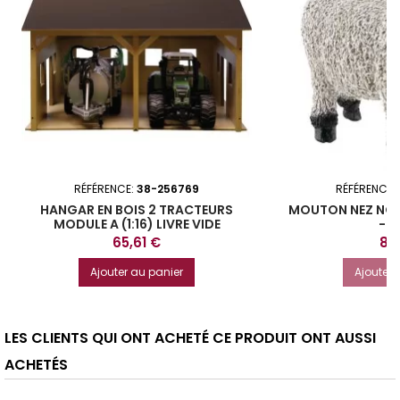
RÉFÉRENCE:
38-256769
RÉFÉRENCE:
HANGAR EN BOIS 2 TRACTEURS
MOUTON NEZ NOI
MODULE A (1:16) LIVRE VIDE
- 
Prix
Prix
65,61 €
8,
Ajouter au panier
Ajouter 
LES CLIENTS QUI ONT ACHETÉ CE PRODUIT ONT AUSSI
ACHETÉS