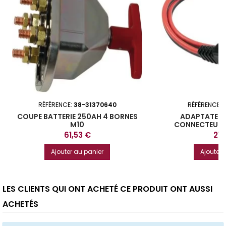
RÉFÉRENCE:
38-31370640
RÉFÉRENCE:
COUPE BATTERIE 250AH 4 BORNES
ADAPTATEUR
M10
CONNECTEUR 
Prix
Prix
61,53 €
21,
Ajouter au panier
Ajouter 
LES CLIENTS QUI ONT ACHETÉ CE PRODUIT ONT AUSSI
ACHETÉS