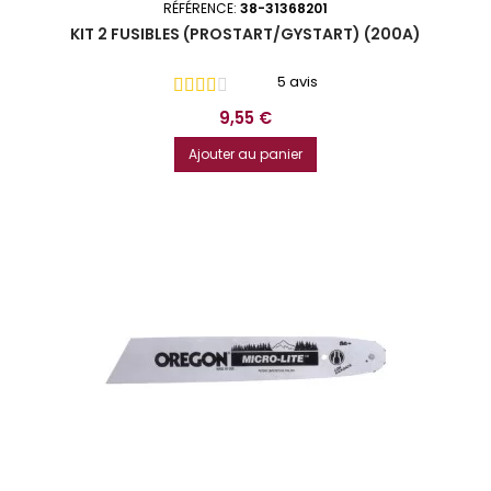
RÉFÉRENCE:
38-31368201
KIT 2 FUSIBLES (PROSTART/GYSTART) (200A)
5 avis
Prix
9,55 €
Ajouter au panier