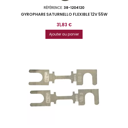
RÉFÉRENCE:
38-1204120
GYROPHARE SATURNELLO FLEXIBLE 12V 55W
Prix
31,83 €
Ajouter au panier