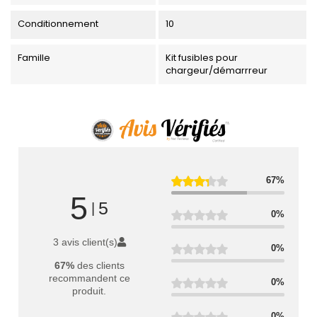
Conditionnement
10
Famille
Kit fusibles pour
chargeur/démarrreur
67%
5
5
|
0%
3 avis client(s)
0%
67%
des clients
recommandent ce
0%
produit.
0%