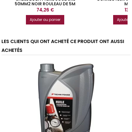
50MM2 NOIR ROULEAU DE 5M
M6
Prix
Prix
74,26 €
13,
Ajouter au panier
Ajouter 
LES CLIENTS QUI ONT ACHETÉ CE PRODUIT ONT AUSSI
ACHETÉS