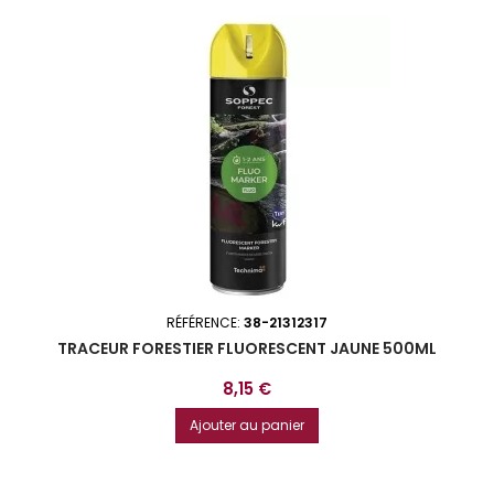
RÉFÉRENCE:
38-21312317
TRACEUR FORESTIER FLUORESCENT JAUNE 500ML
Prix
8,15 €
Ajouter au panier