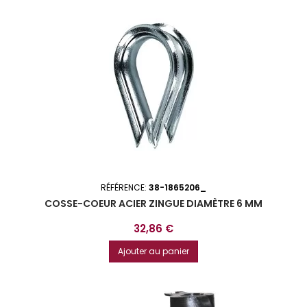
RÉFÉRENCE:
38-1865206_
COSSE-COEUR ACIER ZINGUE DIAMÈTRE 6 MM
Prix
32,86 €
Ajouter au panier