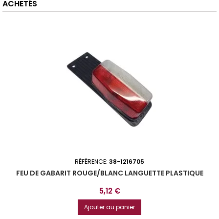
ACHETÉS
RÉFÉRENCE:
38-1216705
FEU DE GABARIT ROUGE/BLANC LANGUETTE PLASTIQUE
Prix
5,12 €
Ajouter au panier