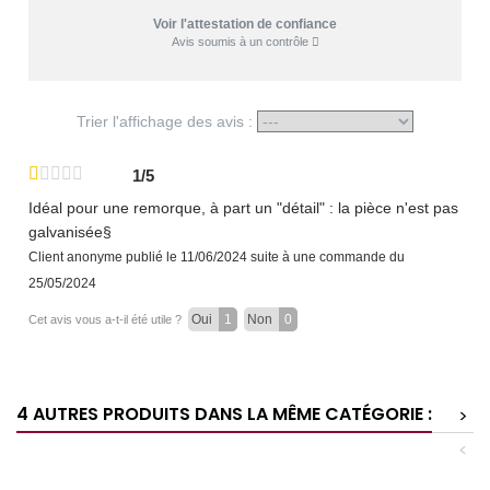
Voir l'attestation de confiance
Avis soumis à un contrôle
Trier l'affichage des avis :
1/5
Idéal pour une remorque, à part un "détail" : la pièce n'est pas
galvanisée§
Client anonyme
publié le 11/06/2024
suite à une commande du
25/05/2024
Oui
1
Non
0
Cet avis vous a-t-il été utile ?
4 AUTRES PRODUITS DANS LA MÊME CATÉGORIE :
>
<