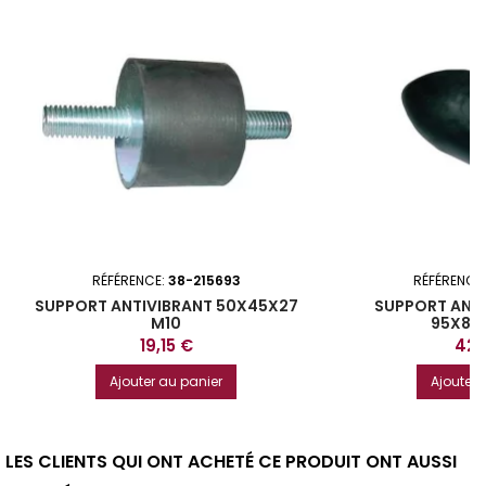
RÉFÉRENCE:
38-215693
RÉFÉRENCE
SUPPORT ANTIVIBRANT 50X45X27
SUPPORT ANTI
M10
95X85
Prix
Prix
19,15 €
42,
Ajouter au panier
Ajouter 
LES CLIENTS QUI ONT ACHETÉ CE PRODUIT ONT AUSSI