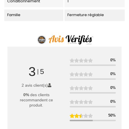
Conditionnement
1
Famille
Fermeture réglable
0%
3
5
|
0%
2 avis client(s)
0%
0%
des clients
recommandent ce
0%
produit.
50%