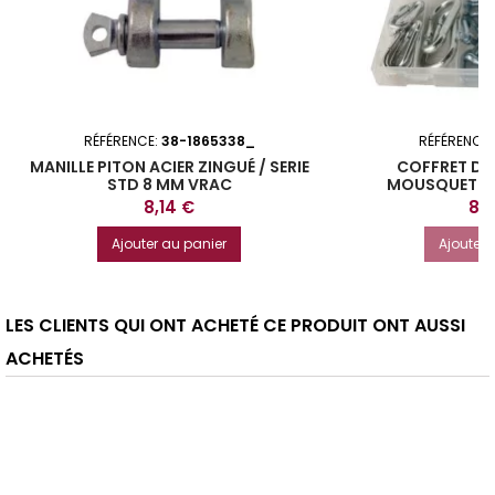
RÉFÉRENCE:
38-1865338_
RÉFÉRENCE
MANILLE PITON ACIER ZINGUÉ / SERIE
COFFRET DE 
STD 8 MM VRAC
MOUSQUETON,
Prix
Prix
8,14 €
8,
Ajouter au panier
Ajouter 
LES CLIENTS QUI ONT ACHETÉ CE PRODUIT ONT AUSSI
ACHETÉS