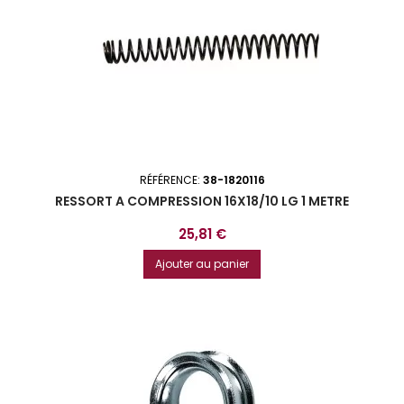
RÉFÉRENCE:
38-1820116
RESSORT A COMPRESSION 16X18/10 LG 1 METRE
Prix
25,81 €
Ajouter au panier