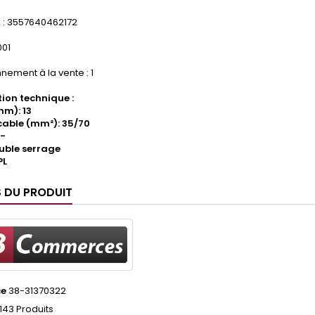
: 3557640462172
001
nement à la vente : 1
ion technique :
mm): 13
cable (mm²): 35/70
 -
uble serrage
PL
S DU PRODUIT
ce
38-31370322
143 Produits