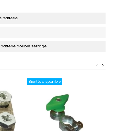
 batterie
batterie double serrage
<
>
Bientôt disponible