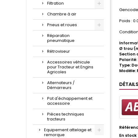
Filtration
Gencode 
Chambre à air
Poids : 0.
Pneus et roues
Condition
Réparation
pneumatique
Informat
Ø trou (
Rétroviseur
Section 
Polarité:
Accessoires véhicule
Type: Do
pour Tracteur et Engins
Modèle: 
Agricoles
Alternateurs /
DÉTAIL
Démarreurs
Pot d'échappement et
accessoire
Pièces techniques
tracteurs
Référen
Equipement attelage et
remorque
En stock