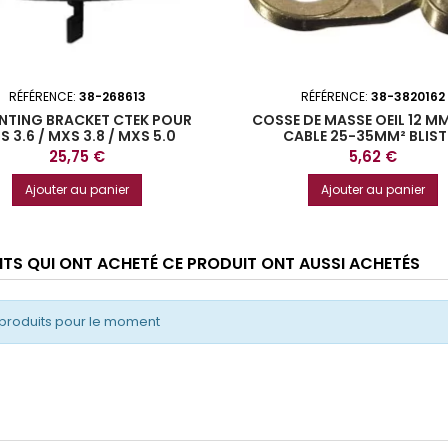
RÉFÉRENCE:
38-268613
RÉFÉRENCE:
38-3820162
TING BRACKET CTEK POUR
COSSE DE MASSE OEIL 12 M
 3.6 / MXS 3.8 / MXS 5.0
CABLE 25-35MM² BLIST
Prix
Prix
25,75 €
5,62 €
Ajouter au panier
Ajouter au panier
ENTS QUI ONT ACHETÉ CE PRODUIT ONT AUSSI ACHETÉS
produits pour le moment