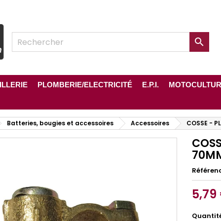

ILLERIE
PLOMBERIE/ELECTRICITÉ
E.P.I.
MOTOCULTU
Batteries, bougies et accessoires
Accessoires
COSSE - P
COSS
70M
Référen
5,79
Quantit