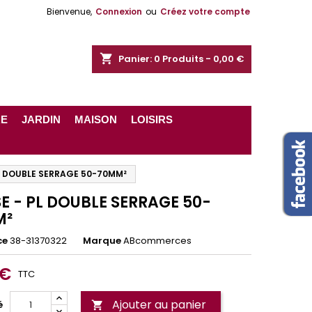
Bienvenue,
Connexion
ou
Créez votre compte
shopping_cart
Panier:
0
Produits - 0,00 €
RE
JARDIN
MAISON
LOISIRS
L DOUBLE SERRAGE 50-70MM²
E - PL DOUBLE SERRAGE 50-
M²
ce
38-31370322
Marque
ABcommerces
 €
TTC
Ajouter au panier
é
