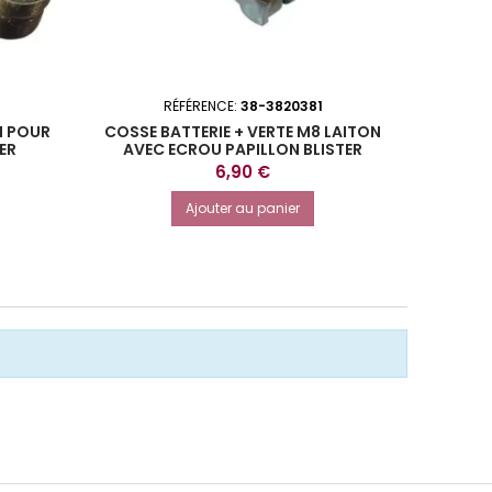
RÉFÉRENCE:
38-3820381
R
M POUR
COSSE BATTERIE + VERTE M8 LAITON
CONNE
ER
AVEC ECROU PAPILLON BLISTER
Prix
6,90 €
Ajouter au panier