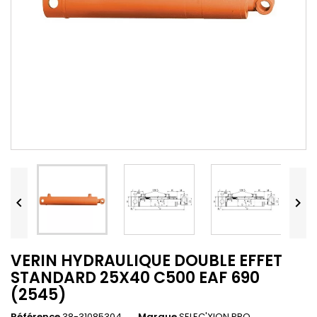


VERIN HYDRAULIQUE DOUBLE EFFET
STANDARD 25X40 C500 EAF 690
(2545)
Référence
38-31085304
Marque
SELEC'XION PRO