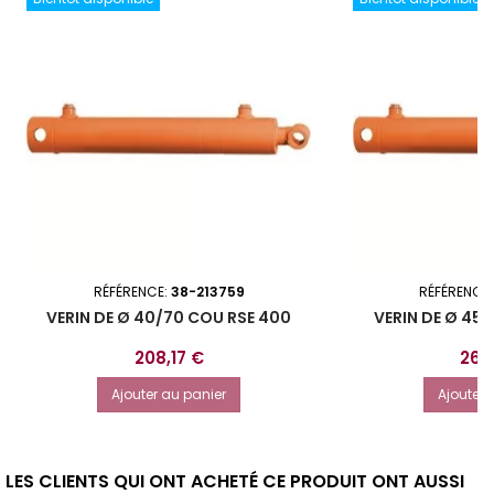
RÉFÉRENCE:
38-213759
RÉFÉRENCE
VERIN DE Ø 40/70 COU RSE 400
VERIN DE Ø 45
Prix
Prix
208,17 €
269
Ajouter au panier
Ajouter 
LES CLIENTS QUI ONT ACHETÉ CE PRODUIT ONT AUSSI