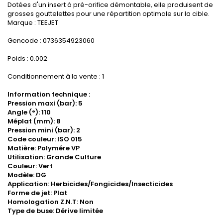
Dotées d'un insert à pré-orifice démontable, elle produisent de
grosses gouttelettes pour une répartition optimale sur la cible.
Marque : TEEJET
Gencode : 0736354923060
Poids : 0.002
Conditionnement à la vente : 1
Information technique :
Pression maxi (bar): 5
Angle (°): 110
Méplat (mm): 8
Pression mini (bar): 2
Code couleur: ISO 015
Matière: Polymére VP
Utilisation: Grande Culture
Couleur: Vert
Modèle: DG
Application: Herbicides/Fongicides/Insecticides
Forme de jet: Plat
Homologation Z.N.T: Non
Type de buse: Dérive limitée