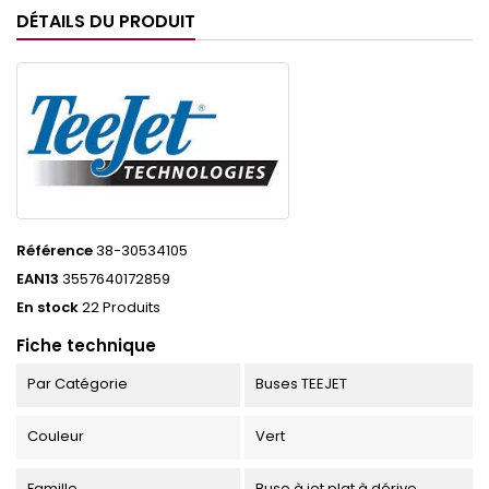
DÉTAILS DU PRODUIT
Référence
38-30534105
EAN13
3557640172859
En stock
22 Produits
Fiche technique
Par Catégorie
Buses TEEJET
Couleur
Vert
Famille
Buse à jet plat à dérive