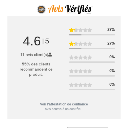
27%
4.6
5
|
27%
11 avis client(s)
0%
55%
des clients
recommandent ce
0%
produit.
0%
Voir l'attestation de confiance
Avis soumis à un contrôle