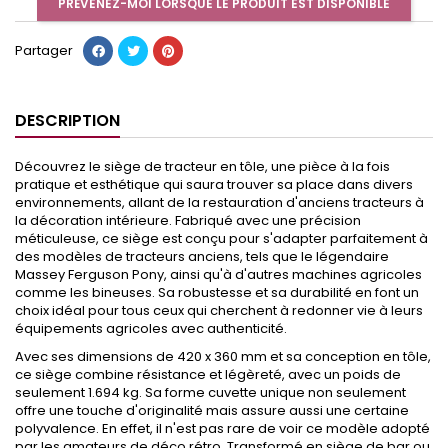
PRÉVENEZ-MOI LORSQUE LE PRODUIT EST DISPONIBLE
Partager
DESCRIPTION
Découvrez le siège de tracteur en tôle, une pièce à la fois
pratique et esthétique qui saura trouver sa place dans divers
environnements, allant de la restauration d'anciens tracteurs à
la décoration intérieure. Fabriqué avec une précision
méticuleuse, ce siège est conçu pour s'adapter parfaitement à
des modèles de tracteurs anciens, tels que le légendaire
Massey Ferguson Pony, ainsi qu'à d'autres machines agricoles
comme les bineuses. Sa robustesse et sa durabilité en font un
choix idéal pour tous ceux qui cherchent à redonner vie à leurs
équipements agricoles avec authenticité.
Avec ses dimensions de 420 x 360 mm et sa conception en tôle,
ce siège combine résistance et légèreté, avec un poids de
seulement 1.694 kg. Sa forme cuvette unique non seulement
offre une touche d'originalité mais assure aussi une certaine
polyvalence. En effet, il n'est pas rare de voir ce modèle adopté
par les amateurs de déco rétro. Transformé en siège de bar ou