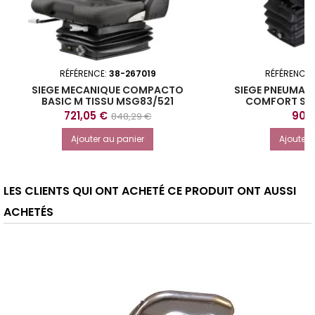
RÉFÉRENCE:
38-267019
RÉFÉRENCE:
SIEGE MECANIQUE COMPACTO
SIEGE PNEUMA
BASIC M TISSU MSG83/521
COMFORT S P
GRAMMER
GRA
Prix
Prix
Prix
721,05 €
905
848,29 €
de
Ajouter au panier
Ajouter 
base
LES CLIENTS QUI ONT ACHETÉ CE PRODUIT ONT AUSSI
ACHETÉS