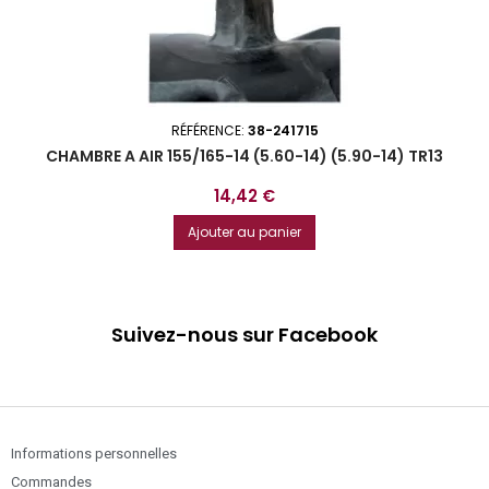
RÉFÉRENCE:
38-241715
CHAMBRE A AIR 155/165-14 (5.60-14) (5.90-14) TR13
Prix
14,42 €
Ajouter au panier
Suivez-nous sur Facebook
Informations personnelles
Commandes