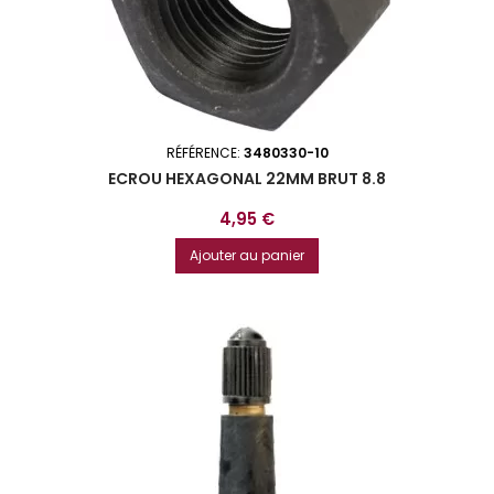
RÉFÉRENCE:
3480330-10
ECROU HEXAGONAL 22MM BRUT 8.8
Prix
4,95 €
Ajouter au panier