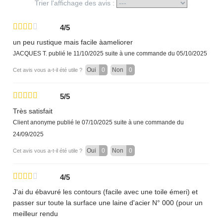
Trier l'affichage des avis :
4/5
un peu rustique mais facile àameliorer
JACQUES T.
publié le 11/10/2025
suite à une commande du 05/10/2025
Oui
0
Non
0
Cet avis vous a-t-il été utile ?
5/5
Très satisfait
Client anonyme
publié le 07/10/2025
suite à une commande du
24/09/2025
Oui
0
Non
0
Cet avis vous a-t-il été utile ?
4/5
J'ai du ébavuré les contours (facile avec une toile émeri) et
passer sur toute la surface une laine d'acier N° 000 (pour un
meilleur rendu