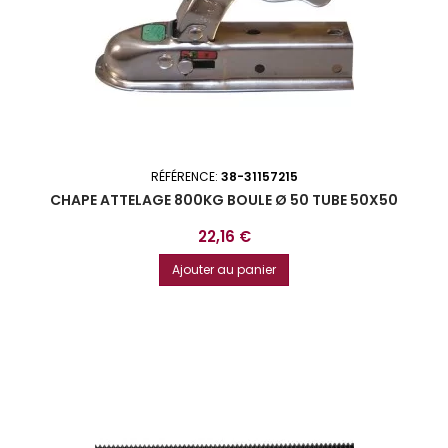
RÉFÉRENCE:
38-31157215
CHAPE ATTELAGE 800KG BOULE Ø 50 TUBE 50X50
Prix
22,16 €
Ajouter au panier