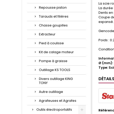
La scie ro
Repousse piston
La durée 
Dents en 
Tarauds et filières
Coupe de 
expansé.
Chasse goupilles
Gencode 
Extracteur
Poids : 0
Pied à coulisse
Condition
Kit de calage moteur
Informat
Pompe à graisse
Ø (mm):
Type: Sc
Outillage KS TOOLS
DÉTAIL
Divers outillage KING
TONY
Autre outillage
Agrafeuses et Agrafes
Outils électroportatifs
Référen