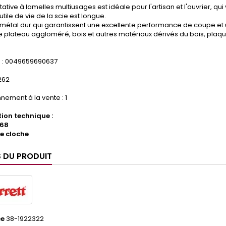
tative à lamelles multiusages est idéale pour l'artisan et l'ouvrier, qui 
utile de vie de la scie est longue.
métal dur qui garantissent une excellente performance de coupe et 
plateau aggloméré, bois et autres matériaux dérivés du bois, plaqu
: 0049659690637
.262
nement à la vente : 1
ion technique :
 68
ie cloche
S DU PRODUIT
ce
38-1922322