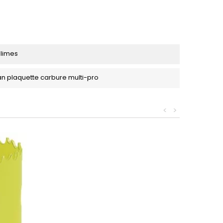
 limes
an plaquette carbure multi-pro
<
>