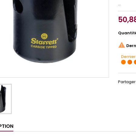
...
50,8
Quantit

Derni
Dernier
Partager
PTION