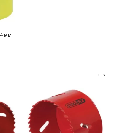
44 MM
<
>