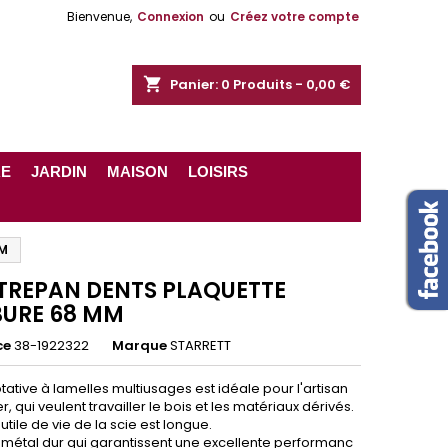
Bienvenue,
Connexion
ou
Créez votre compte
shopping_cart
Panier:
0
Produits - 0,00 €
RE
JARDIN
MAISON
LOISIRS
MM
 TREPAN DENTS PLAQUETTE
URE 68 MM
ce
38-1922322
Marque
STARRETT
otative à lamelles multiusages est idéale pour l'artisan
er, qui veulent travailler le bois et les matériaux dérivés.
utile de vie de la scie est longue.
 métal dur qui garantissent une excellente performanc