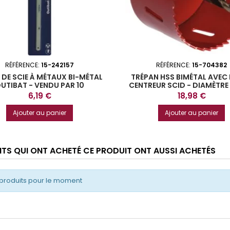
RÉFÉRENCE:
15-242157
RÉFÉRENCE:
15-704382
 DE SCIE À MÉTAUX BI-MÉTAL
TRÉPAN HSS BIMÉTAL AVEC
UTIBAT - VENDU PAR 10
CENTREUR SCID - DIAMÈTRE
Prix
Prix
6,19 €
18,98 €
Ajouter au panier
Ajouter au panier
ENTS QUI ONT ACHETÉ CE PRODUIT ONT AUSSI ACHETÉS
produits pour le moment