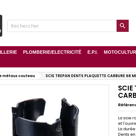

ILLERIE
PLOMBERIE/ELECTRICITÉ
E.P.I.
MOTOCULTU
e métaux couteau
SCIE TREPAN DENTS PLAQUETTE CARBURE 68 
SCIE
CARB
Référen
La scie r
et l'ouvri
La durée 
Dents en