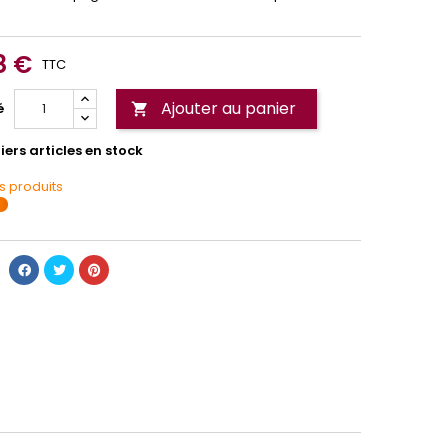
8 €
TTC
Ajouter au panier
é

ers articles en stock
s produits