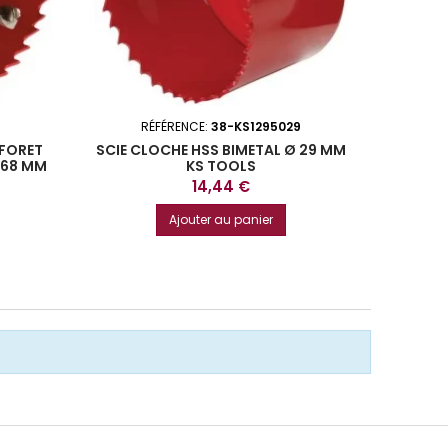
RÉFÉRENCE:
38-KS1295029
 FORET
SCIE CLOCHE HSS BIMETAL Ø 29 MM
LAME SC
 68 MM
KS TOOLS
10 DEN
Prix
14,44 €
Ajouter au panier