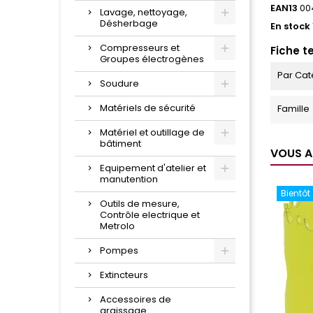
EAN13
00
Lavage, nettoyage,
Désherbage
En stock
Compresseurs et
Fiche t
Groupes électrogènes
Par Cat
Soudure
Matériels de sécurité
Famille
Matériel et outillage de
bâtiment
VOUS A
Equipement d'atelier et
manutention
Bientôt
Outils de mesure,
Contrôle electrique et
Metrolo
Pompes
Extincteurs
Accessoires de
graissage