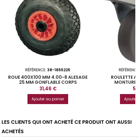
RÉFÉRENCE:
38-1855225
RÉFÉRENCE
ROUE 400X100 MM 4.00-8 ALESAGE
ROULETTE A
25 MM GONFLABLE CORPS
MONTURE FI
PLASTIQUE
Prix
Prix
31,46 €
5,
Ajouter au panier
Ajouter 
LES CLIENTS QUI ONT ACHETÉ CE PRODUIT ONT AUSSI
ACHETÉS