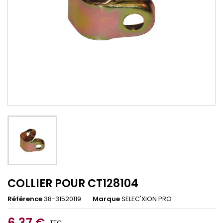
COLLIER POUR CT128104
Référence
38-31520119
Marque
SELEC'XION PRO
6,37 €
TTC