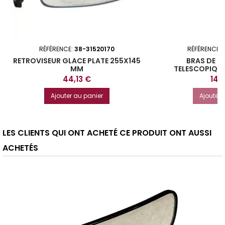
RÉFÉRENCE:
38-31520170
RÉFÉRENCE:
RETROVISEUR GLACE PLATE 255X145
BRAS DE R
MM
TELESCOPIQUE
Prix
Prix
44,13 €
140
Ajouter au panier
Ajouter 
LES CLIENTS QUI ONT ACHETÉ CE PRODUIT ONT AUSSI
ACHETÉS