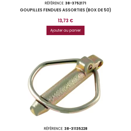
RÉFÉRENCE:
38-3752171
GOUPILLES FENDUES ASSORTIES (BOX DE 50)
Prix
13,73 €
Ajouter au panier
RÉFÉRENCE:
38-31135228