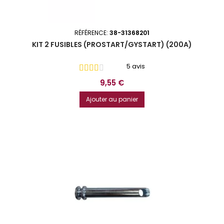
RÉFÉRENCE:
38-31368201
KIT 2 FUSIBLES (PROSTART/GYSTART) (200A)
5 avis
Prix
9,55 €
Ajouter au panier