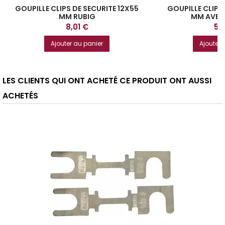
GOUPILLE CLIPS DE SECURITE 12X55
GOUPILLE CLIPS 
MM RUBIG
MM AVEC
Prix
Pri
8,01 €
5,
Ajouter au panier
Ajouter 
LES CLIENTS QUI ONT ACHETÉ CE PRODUIT ONT AUSSI
ACHETÉS