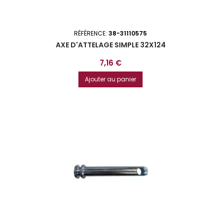
RÉFÉRENCE:
38-31110575
AXE D'ATTELAGE SIMPLE 32X124
Prix
7,16 €
Ajouter au panier