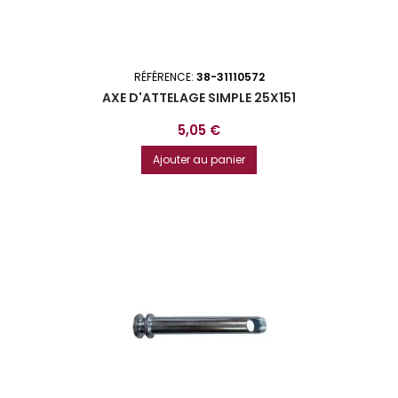
RÉFÉRENCE:
38-31110572
AXE D'ATTELAGE SIMPLE 25X151
Prix
5,05 €
Ajouter au panier