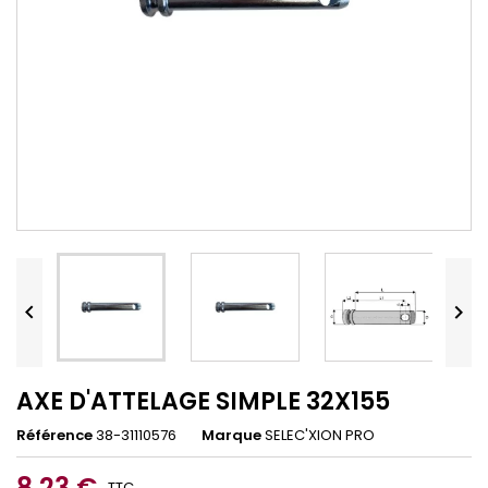


AXE D'ATTELAGE SIMPLE 32X155
Référence
38-31110576
Marque
SELEC'XION PRO
8,23 €
TTC