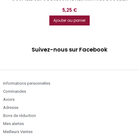
Prix
5,25 €
Ajouter au panier
Suivez-nous sur Facebook
Informations personnelles
Commandes
Avoirs
Adresse
Bons de réduction
Mes alertes
Meilleurs Ventes