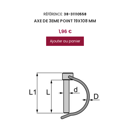
RÉFÉRENCE:
38-31110558
AXE DE 3EME POINT 19X108 MM
Prix
1,96 €
Ajouter au panier