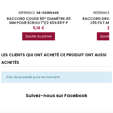
RÉFÉRENCE:
38-33055445
RÉFÉRENCE:
3
RACCORD COUDE 90° DIAMÈTRE 40
RACCORD DROIT
MM POUR ÉCROU 1"1/2 40X49 P.P
L55 FILT.M1"
Prix
Prix
5,14 €
2,
Ajouter au panier
Ajouter 
LES CLIENTS QUI ONT ACHETÉ CE PRODUIT ONT AUSSI
ACHETÉS
Pas de produits pour le moment
Suivez-nous sur Facebook