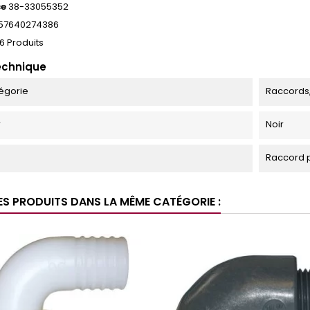
ce
38-33055352
57640274386
6 Produits
echnique
égorie
Raccords
r
Noir
Raccord p
ES PRODUITS DANS LA MÊME CATÉGORIE :