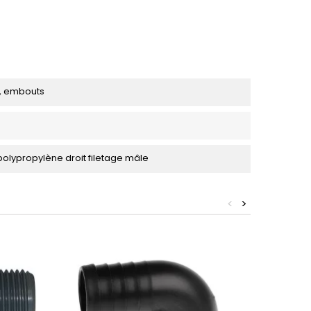
, embouts
olypropylène droit filetage mâle
<
>