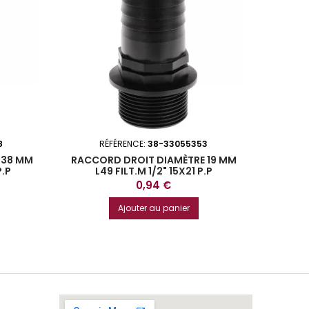
8
RÉFÉRENCE:
38-33055353
 38 MM
RACCORD DROIT DIAMÈTRE 19 MM
P.P
L49 FILT.M 1/2" 15X21 P.P
Prix
0,94 €
Ajouter au panier