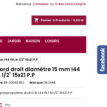
Bienvenue,
Connexion
ou
Créez votre compte
shopping_cart
Panier:
0
Produits - 0,00 €
RE
JARDIN
MAISON
LOISIRS
 l44 filt.m 1/2" 15x21 P.P
ord droit diamètre 15 mm l44
 1/2" 15x21 P.P
ce
38-33055352
Marque
GEOLINE
olypropylène droit D.15 L44 FILT.M 1/2" 15X21 P.P
€
TTC