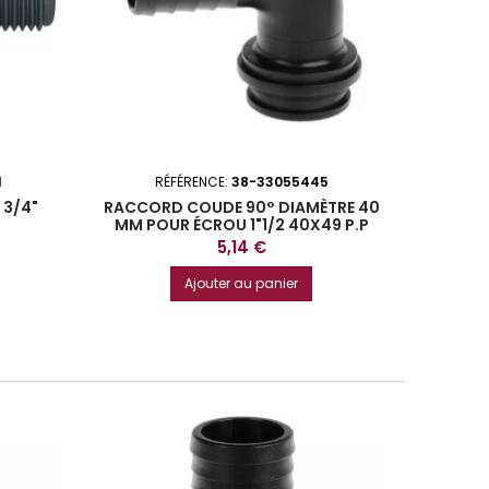
1
RÉFÉRENCE:
38-33055445
R
 3/4"
RACCORD COUDE 90° DIAMÈTRE 40
RACCOR
MM POUR ÉCROU 1"1/2 40X49 P.P
MM PO
Prix
5,14 €
Ajouter au panier