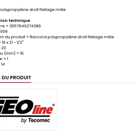
polypropylène droit filetage mâle
ion technique
re = 3557640274386
.009
on du produit = Raccord polypropylène droit filetage mâle
 15 x 21 - 1/2"
 20
yau (mm) = 15
 = 1
 14
S DU PRODUIT