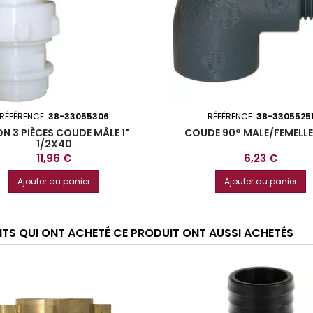
RÉFÉRENCE:
38-33055306
RÉFÉRENCE:
38-3305525
N 3 PIÈCES COUDE MÂLE 1"
COUDE 90° MALE/FEMELLE
1/2X40
Prix
Prix
11,96 €
6,23 €
Ajouter au panier
Ajouter au panier
ENTS QUI ONT ACHETÉ CE PRODUIT ONT AUSSI ACHETÉS