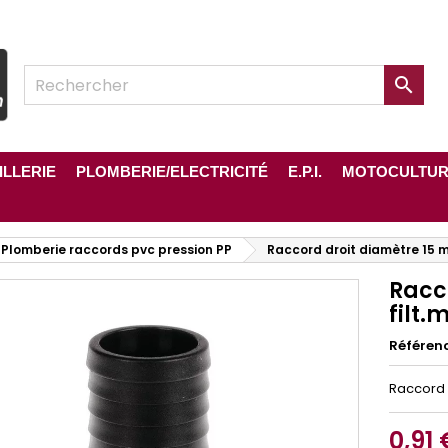

ILLERIE
PLOMBERIE/ELECTRICITÉ
E.P.I.
MOTOCULTU
Plomberie raccords pvc pression PP
Raccord droit diamètre 15 mm
Racc
filt.m
Référen
Raccord p
0,91 