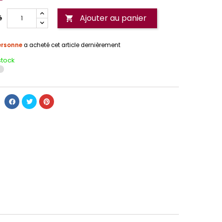
Ajouter au panier
é

ersonne
a acheté cet article dernièrement
stock