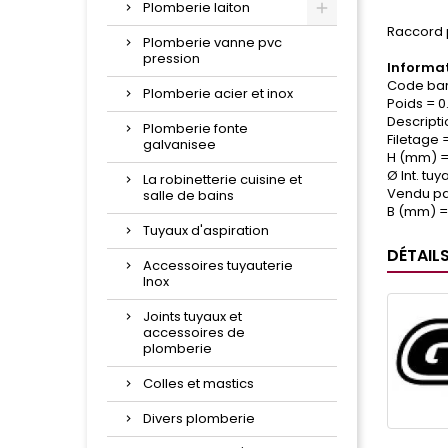
Plomberie laiton
Raccord 
Plomberie vanne pvc
pression
Informat
Code bar
Plomberie acier et inox
Poids = 0
Descripti
Plomberie fonte
Filetage =
galvanisee
H (mm) =
Ø Int. tu
La robinetterie cuisine et
Vendu par
salle de bains
B (mm) =
Tuyaux d'aspiration
DÉTAIL
Accessoires tuyauterie
Inox
Joints tuyaux et
accessoires de
plomberie
Colles et mastics
Divers plomberie