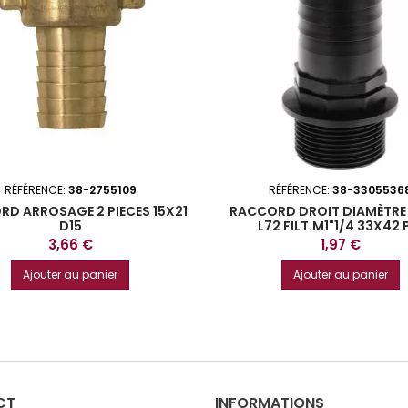
RÉFÉRENCE:
38-2755109
RÉFÉRENCE:
38-3305536
D ARROSAGE 2 PIECES 15X21
RACCORD DROIT DIAMÈTRE
D15
L72 FILT.M1"1/4 33X42 
Prix
Prix
3,66 €
1,97 €
Ajouter au panier
Ajouter au panier
CT
INFORMATIONS