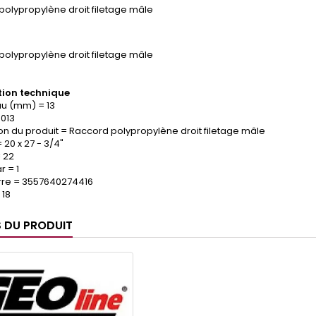
polypropylène droit filetage mâle
polypropylène droit filetage mâle
ion technique
yau (mm) = 13
.013
on du produit = Raccord polypropylène droit filetage mâle
 20 x 27 - 3/4"
 22
 = 1
re = 3557640274416
 18
S DU PRODUIT