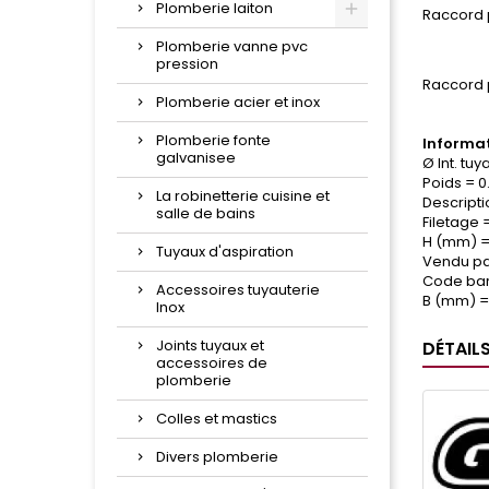
Plomberie laiton
Raccord 
Plomberie vanne pvc
pression
Raccord 
Plomberie acier et inox
Plomberie fonte
Informat
galvanisee
Ø Int. tu
Poids = 0
La robinetterie cuisine et
Descripti
salle de bains
Filetage =
H (mm) =
Tuyaux d'aspiration
Vendu par
Code bar
Accessoires tuyauterie
B (mm) =
Inox
Joints tuyaux et
DÉTAIL
accessoires de
plomberie
Colles et mastics
Divers plomberie