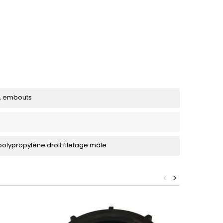
, embouts
olypropylène droit filetage mâle
<
>