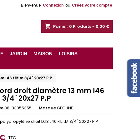
Bienvenue,
Connexion
ou
Créez votre compte
shopping_cart
Panier:
0
Produits - 0,00 €
RE
JARDIN
MAISON
LOISIRS
 l46 filt.m 3/4" 20x27 P.P
ord droit diamètre 13 mm l46
m 3/4" 20x27 P.P
ce
38-33055355
Marque
GEOLINE
olypropylène droit D.13 L46 FILT.M 3/4" 20X27 P.P
 €
TTC