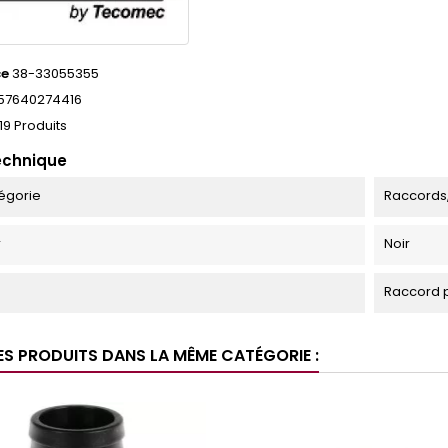
ce
38-33055355
57640274416
19 Produits
echnique
égorie
Raccords
r
Noir
Raccord p
ES PRODUITS DANS LA MÊME CATÉGORIE :