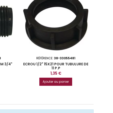
3
RÉFÉRENCE:
38-33055481
R
M 3/4"
ECROU 1/2" 15X21 POUR TUBULURE DE
11 P.P
Prix
1,35 €
Ajouter au panier