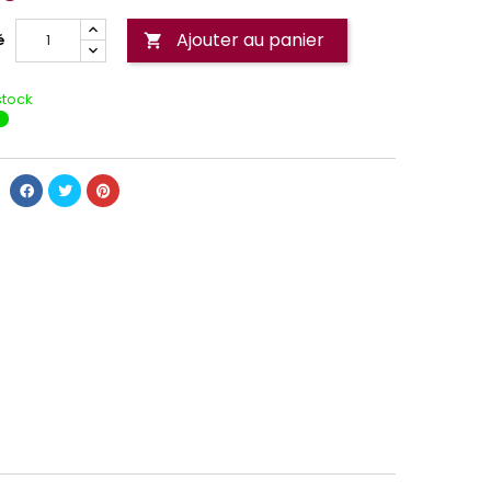
Ajouter au panier
é

stock