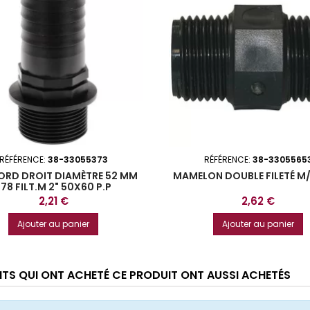
RÉFÉRENCE:
38-33055373
RÉFÉRENCE:
38-3305565
RD DROIT DIAMÈTRE 52 MM
MAMELON DOUBLE FILETÉ M/
L78 FILT.M 2" 50X60 P.P
Prix
Prix
2,21 €
2,62 €
Ajouter au panier
Ajouter au panier
ENTS QUI ONT ACHETÉ CE PRODUIT ONT AUSSI ACHETÉS