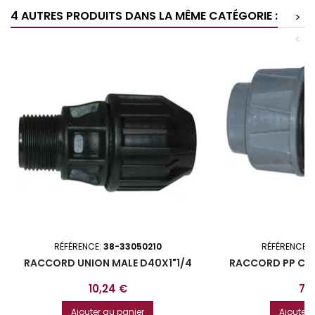
4 AUTRES PRODUITS DANS LA MÊME CATÉGORIE :
>
<
RÉFÉRENCE:
38-33050210
RÉFÉRENCE:
RACCORD UNION MALE D40X1"1/4
RACCORD PP COUD
D
Prix
Prix
10,24 €
7,
Ajouter au panier
Ajouter 