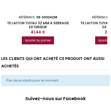
RÉFÉRENCE:
38-33024228
RÉFÉRENCE:
TE LAITON TUYAU 32 MM A SERRAGE
TE LAITON TUYAU
EXTERIEUR
EXTE
Prix
Prix
41,44 €
21,
Ajouter au panier
Ajouter 
LES CLIENTS QUI ONT ACHETÉ CE PRODUIT ONT AUSSI
ACHETÉS
Pas de produits pour le moment
Suivez-nous sur Facebook