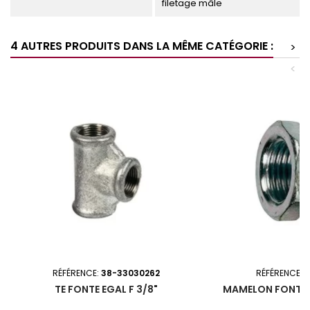
filetage mâle
4 AUTRES PRODUITS DANS LA MÊME CATÉGORIE :
>
<
RÉFÉRENCE:
38-33030262
RÉFÉRENCE:
3
TE FONTE EGAL F 3/8"
MAMELON FONTE M
1