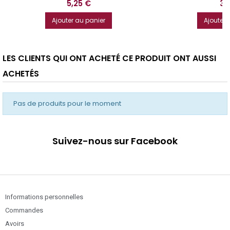
Prix
Pri
5,25 €
3,
Ajouter au panier
Ajouter 
LES CLIENTS QUI ONT ACHETÉ CE PRODUIT ONT AUSSI
ACHETÉS
Pas de produits pour le moment
Suivez-nous sur Facebook
Informations personnelles
Commandes
Avoirs