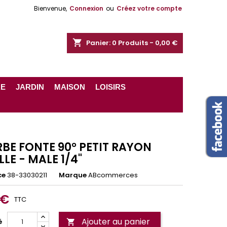
Bienvenue,
Connexion
ou
Créez votre compte
shopping_cart
Panier:
0
Produits - 0,00 €
RE
JARDIN
MAISON
LOISIRS
BE FONTE 90° PETIT RAYON
LE - MALE 1/4"
ce
38-33030211
Marque
ABcommerces
 €
TTC
Ajouter au panier
é
