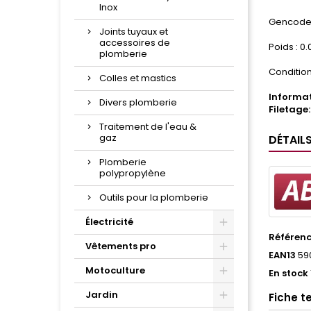
Inox
Gencode 
Joints tuyaux et
accessoires de
Poids : 0
plomberie
Condition
Colles et mastics
Informat
Divers plomberie
Filetage: 
Traitement de l'eau &
gaz
DÉTAIL
Plomberie
polypropylène
Outils pour la plomberie
Électricité
Référen
Vêtements pro
EAN13
59
Motoculture
En stock
Jardin
Fiche t