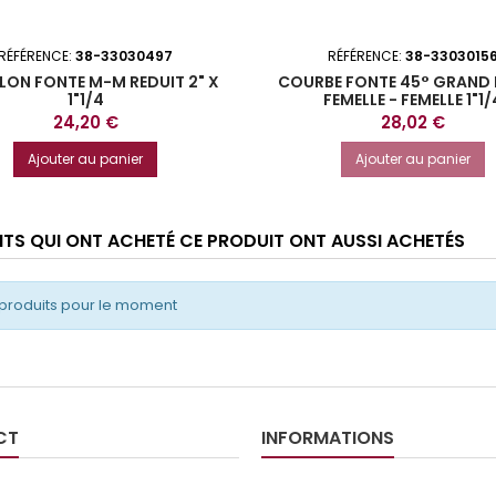
RÉFÉRENCE:
38-33030497
RÉFÉRENCE:
38-3303015
ON FONTE M-M REDUIT 2" X
COURBE FONTE 45° GRAND
1"1/4
FEMELLE - FEMELLE 1"1/
Prix
Prix
24,20 €
28,02 €
Ajouter au panier
Ajouter au panier
ENTS QUI ONT ACHETÉ CE PRODUIT ONT AUSSI ACHETÉS
produits pour le moment
CT
INFORMATIONS