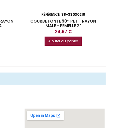
6
RÉFÉRENCE:
38-33030218
R
 RAYON
COURBE FONTE 90° PETIT RAYON
COURBE
4
MALE - FEMELLE 2"
Prix
24,97 €
Ajouter au panier