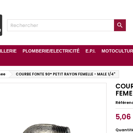

ILLERIE
PLOMBERIE/ELECTRICITÉ
E.P.I.
MOTOCULTU
see
COURBE FONTE 90° PETIT RAYON FEMELLE - MALE 1/4"
COUR
FEMEL
Référen
5,06
Quantit