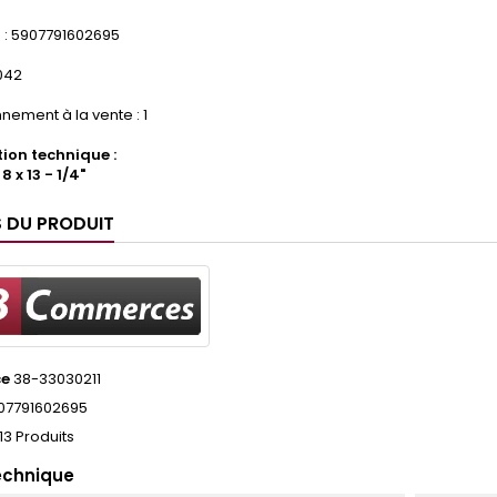
: 5907791602695
.042
nement à la vente : 1
ion technique :
8 x 13 - 1/4"
S DU PRODUIT
ce
38-33030211
07791602695
13 Produits
echnique