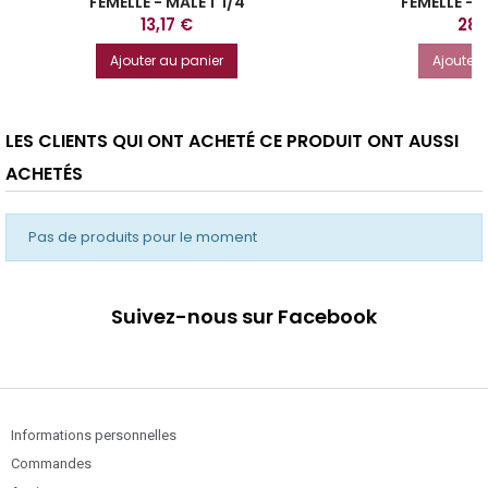
FEMELLE - MALE 1"1/4
FEMELLE - F
Prix
Prix
13,17 €
28,
Ajouter au panier
Ajouter 
LES CLIENTS QUI ONT ACHETÉ CE PRODUIT ONT AUSSI
ACHETÉS
Pas de produits pour le moment
Suivez-nous sur Facebook
Informations personnelles
Commandes