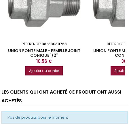
RÉFÉRENCE:
38-33030763
RÉFÉRENCE:
UNION FONTE MALE - FEMELLE JOINT
UNION FONTE MAL
CONIQUE 1/2"
CONIQU
Prix
Prix
10,56 €
30,
Ajouter au panier
Ajouter 
LES CLIENTS QUI ONT ACHETÉ CE PRODUIT ONT AUSSI
ACHETÉS
Pas de produits pour le moment