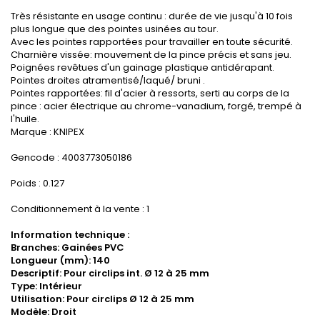
Très résistante en usage continu : durée de vie jusqu'à 10 fois
plus longue que des pointes usinées au tour.
Avec les pointes rapportées pour travailler en toute sécurité.
Charnière vissée: mouvement de la pince précis et sans jeu.
Poignées revêtues d'un gainage plastique antidérapant.
Pointes droites atramentisé/laqué/ bruni .
Pointes rapportées: fil d'acier à ressorts, serti au corps de la
pince : acier électrique au chrome-vanadium, forgé, trempé à
l'huile.
Marque : KNIPEX
Gencode : 4003773050186
Poids : 0.127
Conditionnement à la vente : 1
Information technique :
Branches: Gainées PVC
Longueur (mm): 140
Descriptif: Pour circlips int. Ø 12 à 25 mm
Type: Intérieur
Utilisation: Pour circlips Ø 12 à 25 mm
Modèle: Droit