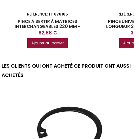
RÉFÉRENCE:
11-678185
RÉFÉRENCE
PINCE À SERTIR À MATRICES
PINCE UNIVER
INTERCHANGEABLES 220 MM -
LONGUEUR 200
678185
MAT
Prix
Prix
62,88 €
39,
Ajouter au panier
Ajouter 
LES CLIENTS QUI ONT ACHETÉ CE PRODUIT ONT AUSSI
ACHETÉS