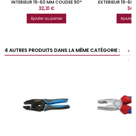
INTERIEUR 19-60 MM COUDEE 90°
EXTERIEUR 19-60
KNIPEX
Prix
Prix
32,31 €
34,
Ajouter au panier
Ajouter 
4 AUTRES PRODUITS DANS LA MÊME CATÉGORIE :
>
<