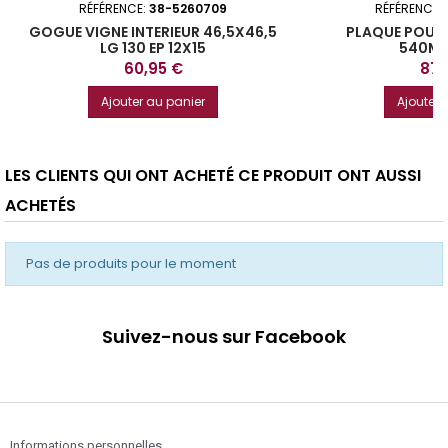
RÉFÉRENCE:
38-5260709
RÉFÉRENCE:
GOGUE VIGNE INTERIEUR 46,5X46,5
PLAQUE POUR 
LG 130 EP 12X15
540MM
Prix
Prix
60,95 €
87,
Ajouter au panier
Ajouter 
LES CLIENTS QUI ONT ACHETÉ CE PRODUIT ONT AUSSI
ACHETÉS
Pas de produits pour le moment
Suivez-nous sur Facebook
Informations personnelles