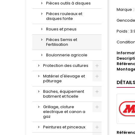
Pièces outils à disques
Marque :
Pièces rouleaux et
disques fonte
Gencode 
Roues et pneus
Poids : 3
Pièces Semis et
Condition
Fertilisation
Informat
Boulonnerie agricole
Descripti
Référenc
Protection des cultures
Montage
Matériel d'élevage et
pâturage
DÉTAIL
Baches, équipement
batiment et ficelle
Grillage, cloture
electrique et canon a
gaz
Peintures et pinceaux
Référen