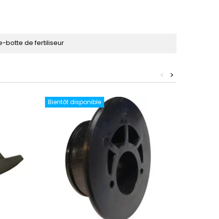
-botte de fertiliseur
<
>
Bientôt disponible