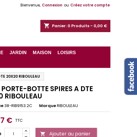
Bienvenue,
Connexion
ou
Créez votre compte
shopping_cart
Panier:
0
Produits - 0,00 €
RE
JARDIN
MAISON
LOISIRS
DTE 20X20 RIBOULEAU
 PORTE-BOTTE SPIRES A DTE
0 RIBOULEAU
ce
38-RIB9153.2C
Marque
RIBOULEAU
97 €
TTC
Ajouter au panier
é
