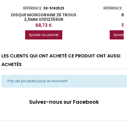
RÉFÉRENCE:
38-5162523
RÉFÉRENCE:
38
DISQUE MONOGRAINE 26 TROUS
BA
2,5MM G10123560R
Prix
Prix
68,73 €
11,
Ajouter au panier
Ajouter 
LES CLIENTS QUI ONT ACHETÉ CE PRODUIT ONT AUSSI
ACHETÉS
Pas de produits pour le moment
Suivez-nous sur Facebook