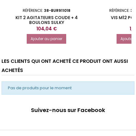
RÉFÉRENCE:
38-BUR911018
RÉFÉRENCE:
38
KIT 2 AGITATEURS COUDE + 4
VIS M12 PO
BOULONS SULKY
Prix
Pri
104,04 €
1,
Ajouter au panier
Ajouter 
LES CLIENTS QUI ONT ACHETÉ CE PRODUIT ONT AUSSI
ACHETÉS
Pas de produits pour le moment
Suivez-nous sur Facebook