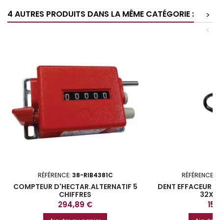
4 AUTRES PRODUITS DANS LA MÊME CATÉGORIE :
>
<
RÉFÉRENCE:
38-RIB4381C
RÉFÉRENCE:
3
COMPTEUR D'HECTAR.ALTERNATIF 5
DENT EFFACEUR D
CHIFFRES
32X1
Prix
Prix
294,89 €
15,