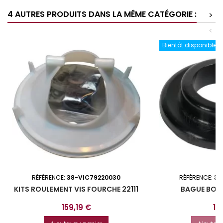
4 AUTRES PRODUITS DANS LA MÊME CATÉGORIE :
>
<
Bientôt disponible
RÉFÉRENCE:
38-VIC79220030
RÉFÉRENCE:
38
KITS ROULEMENT VIS FOURCHE 22111
BAGUE BOU
Prix
Pri
159,19 €
1,