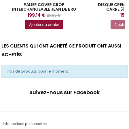
PALIER COVER CROP
DISQUE CRENE
INTERCHANGEABLE JEAN DE BRU
CARRE 51 
Prix
Prix
Prix
199,14 €
156
211,85 €
de
Ajouter au panier
Ajouter 
base
LES CLIENTS QUI ONT ACHETÉ CE PRODUIT ONT AUSSI
ACHETÉS
Pas de produits pour le moment
Suivez-nous sur Facebook
Informations personnelles