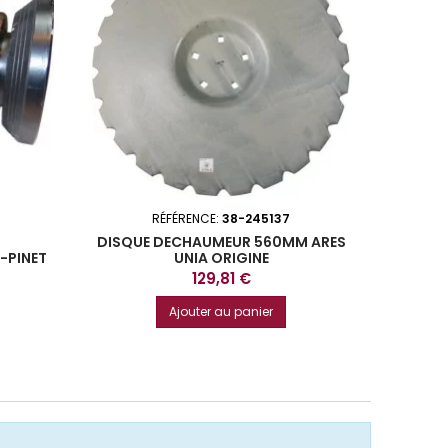
RÉFÉRENCE:
38-245137
DISQUE DECHAUMEUR 560MM ARES
DISQ
-PINET
UNIA ORIGINE
Prix
129,81 €
Ajouter au panier