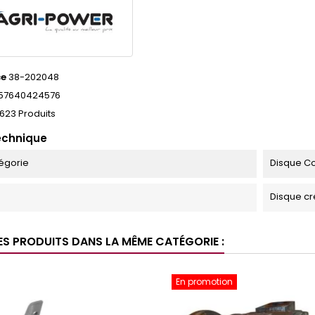
ce
38-202048
57640424576
623 Produits
echnique
égorie
Disque C
Disque cr
ES PRODUITS DANS LA MÊME CATÉGORIE :
En promotion