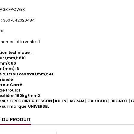
 AGRI-POWER
 : 3607042020484
.83
nement à la vente : 1
ion technique :
eur (mm): 610
(mm): 86
r (mm): 6
 du trou central (mm): 41
rénelé
trou: Carré
e trous: 1
matière: 160kg/mm2
sur: GREGOIRE & BESSON | KUHN | AGRAM | GALUCHO | BUGNOT | GA
 sur marque: UNIVERSEL
S DU PRODUIT