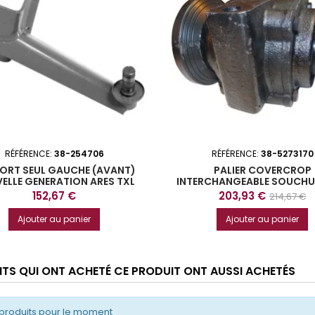
RÉFÉRENCE:
38-254706
RÉFÉRENCE:
38-5273170
ORT SEUL GAUCHE (AVANT)
PALIER COVERCROP
ELLE GENERATION ARES TXL
INTERCHANGEABLE SOUCHU
Prix
Prix
Prix
152,67 €
203,93 €
214,67 €
de
Ajouter au panier
Ajouter au panier
base
ENTS QUI ONT ACHETÉ CE PRODUIT ONT AUSSI ACHETÉS
produits pour le moment