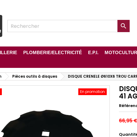

ILLERIE
PLOMBERIE/ELECTRICITÉ
E.P.I.
MOTOCULTU
n
Pièces outils à disques
DISQUE CRENELE Ø610X6 TROU CAR
DISQ
En promotion
41 A
Référen
66,95 
Quantit