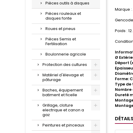
Pièces outils à disques
Marque :
Pièces rouleaux et
disques fonte
Gencode
Roues et pneus
Poids : 12
Pièces Semis et
Condition
Fertilisation
Informat
Boulonnerie agricole
Ø Extéri
Déport 
Protection des cultures
Epaisseu
Diamètre
Matériel d'élevage et
Forme: C
pâturage
Type de 
Nombre d
Baches, équipement
batiment et ficelle
Dureté 
Montage 
Grillage, cloture
Montage
electrique et canon a
gaz
DÉTAIL
Peintures et pinceaux