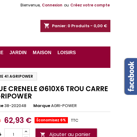
Bienvenue,
Connexion
ou
Créez votre compte
shopping_cart
Panier:
0
Produits - 0,00 €
RE
JARDIN
MAISON
LOISIRS
RE 41 AGRIPOWER
UE CRENELE Ø610X6 TROU CARRE
GRIPOWER
ce
38-202048
Marque
AGRI-POWER
62,93 €
€
Économisez 6%
TTC
Ajouter au panier
é
