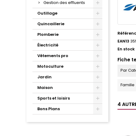
Gestion des effluents
Outillage
Quincaillerie
Référen
Plomberie
EAN13
35
Électricité
En stock
Vêtements pro
Fiche t
Motoculture
Par Cat
Jardin
Famille
Maison
Sports et loisirs
4 AUTR
Bons Plans