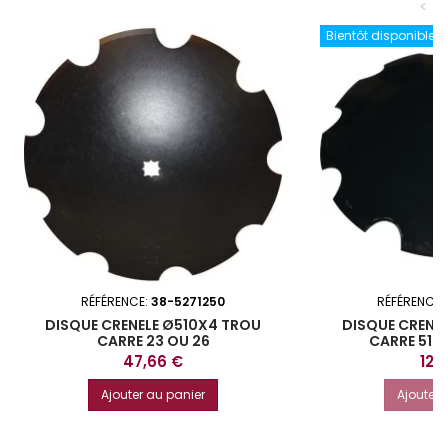
<
Bientôt disponible
RÉFÉRENCE:
38-5271250
RÉFÉRENCE:
DISQUE CRENELE Ø510X4 TROU
DISQUE CRENE
CARRE 23 OU 26
CARRE 51 
Prix
Prix
47,66 €
120
Ajouter au panier
Ajouter 