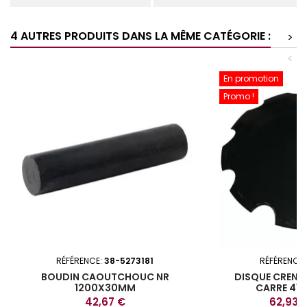
4 AUTRES PRODUITS DANS LA MÊME CATÉGORIE :
>
<
En promotion
Promo !
RÉFÉRENCE:
38-5273181
RÉFÉRENCE
BOUDIN CAOUTCHOUC NR
DISQUE CRENE
1200X30MM
CARRE 41
Prix
Prix
42,67 €
62,93 