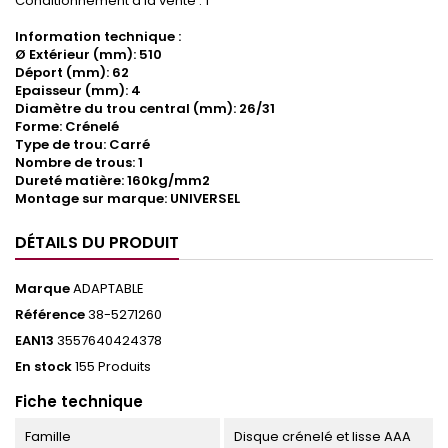
Conditionnement à la vente : 1
Information technique :
Ø Extérieur (mm): 510
Déport (mm): 62
Epaisseur (mm): 4
Diamètre du trou central (mm): 26/31
Forme: Crénelé
Type de trou: Carré
Nombre de trous: 1
Dureté matière: 160kg/mm2
Montage sur marque: UNIVERSEL
DÉTAILS DU PRODUIT
Marque
ADAPTABLE
Référence
38-5271260
EAN13
3557640424378
En stock
155 Produits
Fiche technique
Famille
Disque crénelé et lisse AAA