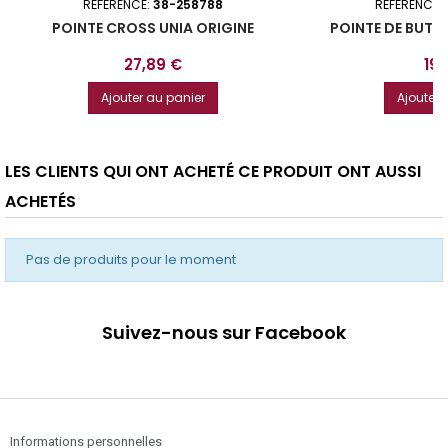
RÉFÉRENCE:
38-258788
RÉFÉRENCE:
POINTE CROSS UNIA ORIGINE
POINTE DE BUT
Prix
Prix
27,89 €
19,
Ajouter au panier
Ajouter 
LES CLIENTS QUI ONT ACHETÉ CE PRODUIT ONT AUSSI
ACHETÉS
Pas de produits pour le moment
Suivez-nous sur Facebook
Informations personnelles