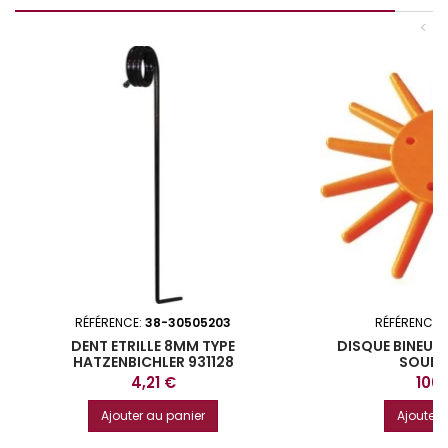
<
RÉFÉRENCE:
38-30505203
RÉFÉRENCE:
DENT ETRILLE 8MM TYPE
DISQUE BINEU
HATZENBICHLER 931128
SOUPL
Prix
Prix
4,21 €
106
Ajouter au panier
Ajouter 