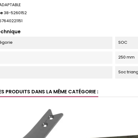
ADAPTABLE
ce
38-5260152
57640221151
echnique
égorie
SOC
250 mm
Soc triang
ES PRODUITS DANS LA MÊME CATÉGORIE :