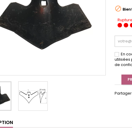

Bien
Rupture
En co
utilisée
de confid
PR
Partager
PTION