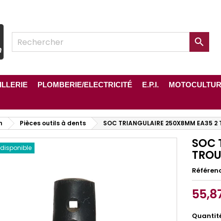

ILLERIE
PLOMBERIE/ELECTRICITÉ
E.P.I.
MOTOCULTU
n
Pièces outils à dents
SOC TRIANGULAIRE 250X8MM EA35 2
SOC 
 disponible
TROU
Référen
55,8
Quantit