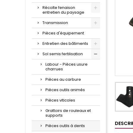
Récolte fenaison
entretien du paysage
Transmission
Pièces d'équipement
Entretien des bâtiments
Sol semis fertilisation
Labour - Pièces usure
charrues
Pièces au carbure
Pièces outils animés
Pièces viticoles
Grattoirs de rouleaux et
supports
DESCRI
Pièces outils à dents