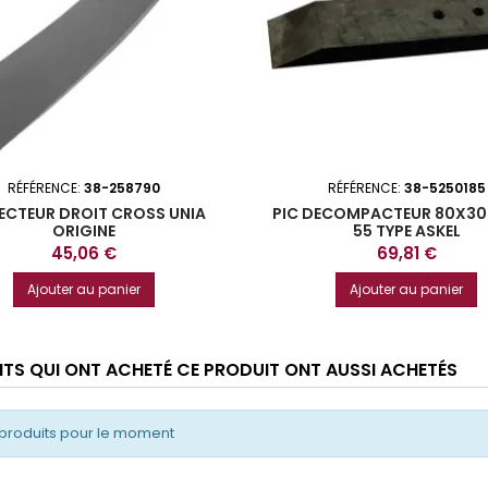
RÉFÉRENCE:
38-258790
RÉFÉRENCE:
38-5250185
ECTEUR DROIT CROSS UNIA
PIC DECOMPACTEUR 80X30 
ORIGINE
55 TYPE ASKEL
Prix
Prix
45,06 €
69,81 €
Ajouter au panier
Ajouter au panier
ENTS QUI ONT ACHETÉ CE PRODUIT ONT AUSSI ACHETÉS
produits pour le moment