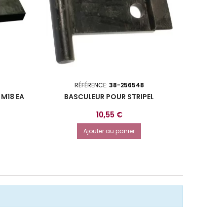
RÉFÉRENCE:
38-256548
M18 EA
BASCULEUR POUR STRIPEL
SOC R
SOLB
Prix
10,55 €
Ajouter au panier