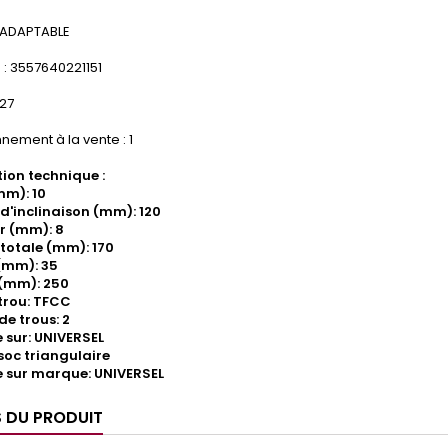
 ADAPTABLE
: 3557640221151
527
nement à la vente : 1
ion technique :
mm): 10
d'inclinaison (mm): 120
r (mm): 8
totale (mm): 170
(mm): 35
 (mm): 250
trou: TFCC
e trous: 2
sur: UNIVERSEL
 soc triangulaire
 sur marque: UNIVERSEL
S DU PRODUIT