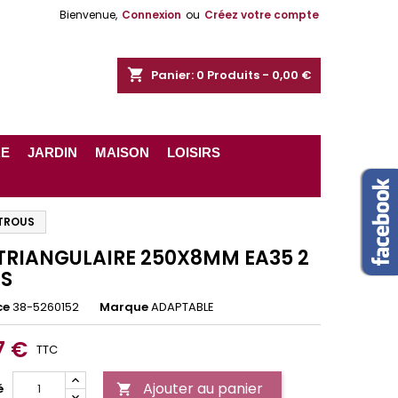
Bienvenue,
Connexion
ou
Créez votre compte
shopping_cart
Panier:
0
Produits - 0,00 €
RE
JARDIN
MAISON
LOISIRS
 TROUS
TRIANGULAIRE 250X8MM EA35 2
S
ce
38-5260152
Marque
ADAPTABLE
7 €
TTC
Ajouter au panier
é
