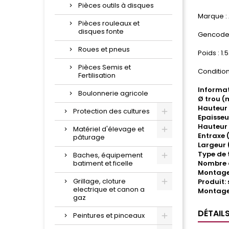
Pièces outils à disques
Marque :
Pièces rouleaux et
disques fonte
Gencode 
Roues et pneus
Poids : 1.
Pièces Semis et
Condition
Fertilisation
Informat
Boulonnerie agricole
Ø trou (
Hauteur 
Protection des cultures
Epaisseu
Hauteur 
Matériel d'élevage et
Entraxe 
pâturage
Largeur
Type de 
Baches, équipement
batiment et ficelle
Nombre d
Montage 
Grillage, cloture
Produit:
electrique et canon a
Montage
gaz
DÉTAIL
Peintures et pinceaux