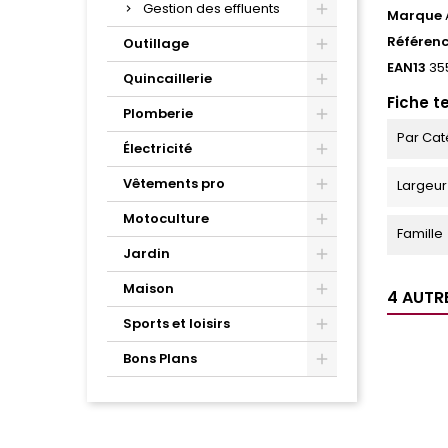
Gestion des effluents
Marque
Référen
Outillage
EAN13
35
Quincaillerie
Fiche t
Plomberie
Par Cat
Électricité
Vêtements pro
Largeur
Motoculture
Famille
Jardin
Maison
4 AUTR
Sports et loisirs
Bons Plans