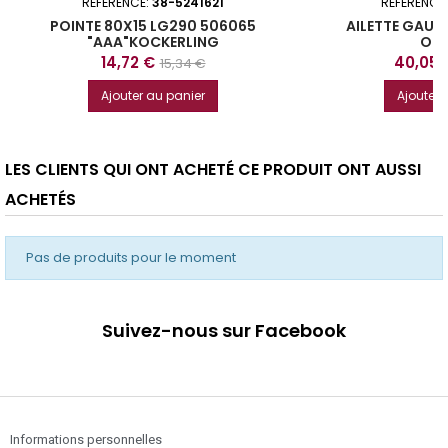
RÉFÉRENCE:
38-5241621
RÉFÉRENCE
POINTE 80X15 LG290 506065
AILETTE GAUC
"AAA"KOCKERLING
ORI
Prix
Prix
Prix
14,72 €
40,05 
15,34 €
de
Ajouter au panier
Ajouter 
base
LES CLIENTS QUI ONT ACHETÉ CE PRODUIT ONT AUSSI
ACHETÉS
Pas de produits pour le moment
Suivez-nous sur Facebook
Informations personnelles