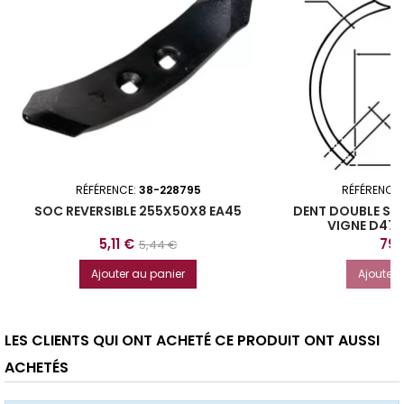
RÉFÉRENCE:
38-228795
RÉFÉRENCE
SOC REVERSIBLE 255X50X8 EA45
DENT DOUBLE SP
VIGNE D47
Prix
Prix
Prix
5,11 €
79,
5,44 €
de
Ajouter au panier
Ajouter 
base
LES CLIENTS QUI ONT ACHETÉ CE PRODUIT ONT AUSSI
ACHETÉS