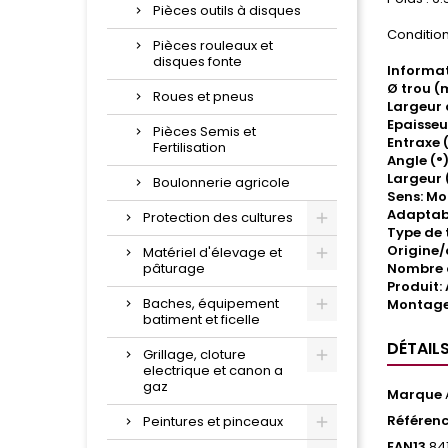
Pièces outils à disques
Condition
Pièces rouleaux et
disques fonte
Informat
Ø trou (
Roues et pneus
Largeur 
Epaisseu
Pièces Semis et
Entraxe 
Fertilisation
Angle (°)
Largeur
Boulonnerie agricole
Sens: M
Adaptabl
Protection des cultures
Type de 
Origine
Matériel d'élevage et
pâturage
Nombre de
Produit: 
Baches, équipement
Montage
batiment et ficelle
DÉTAIL
Grillage, cloture
electrique et canon a
gaz
Marque
Référen
Peintures et pinceaux
EAN13
84