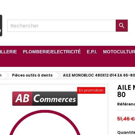

ILLERIE
PLOMBERIE/ELECTRICITÉ
E.P.I.
MOTOCULTU
n
Pièces outils à dents
AILE MONOBLOC 480X12 Ø14 EA 65-80
AILE
En promotion
80
Référen
51,46 €
Quantit