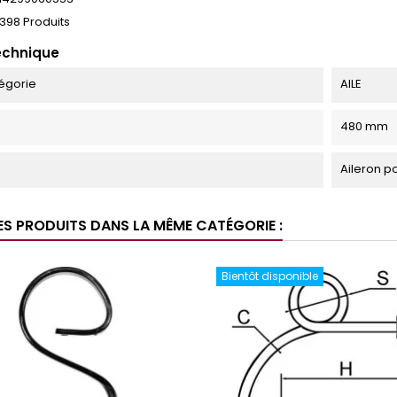
398 Produits
echnique
égorie
AILE
480 mm
Aileron p
ES PRODUITS DANS LA MÊME CATÉGORIE :
Bientôt disponible