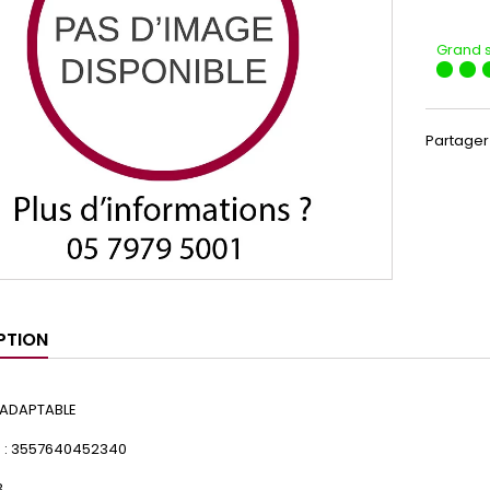
Grand 
Partager
PTION
 ADAPTABLE
 : 3557640452340
3