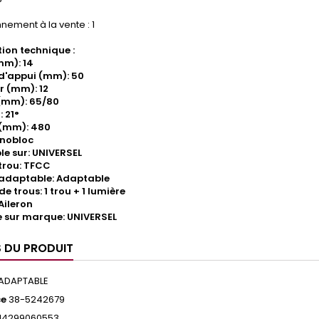
nement à la vente : 1
ion technique :
mm): 14
d'appui (mm): 50
r (mm): 12
(mm): 65/80
: 21°
 (mm): 480
onobloc
e sur: UNIVERSEL
trou: TFCC
/adaptable: Adaptable
 trous: 1 trou + 1 lumière
Aileron
 sur marque: UNIVERSEL
S DU PRODUIT
ADAPTABLE
ce
38-5242679
14299060553