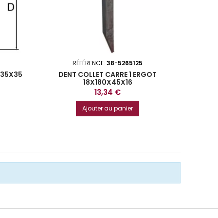
RÉFÉRENCE:
38-5265125
 35X35
DENT COLLET CARRE 1 ERGOT
PIC DE
18X180X45X16
Prix
13,34 €
Ajouter au panier