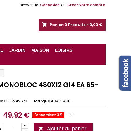
Bienvenue,
Connexion
ou
Créez votre compte
shopping_cart
Panier:
0
Produits - 0,00 €
RE
JARDIN
MAISON
LOISIRS
 MONOBLOC 480X12 Ø14 EA 65-
ce
38-5242679
Marque
ADAPTABLE
49,92 €
Économisez 3%
TTC
Ajouter au panier
é
