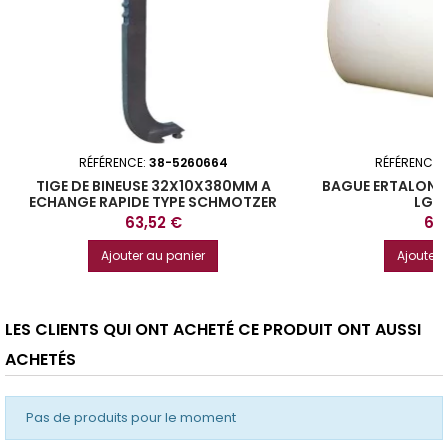
RÉFÉRENCE:
38-5260664
RÉFÉRENCE:
TIGE DE BINEUSE 32X10X380MM A
BAGUE ERTALON 
ECHANGE RAPIDE TYPE SCHMOTZER
LG 
Prix
Prix
63,52 €
6,
Ajouter au panier
Ajouter 
LES CLIENTS QUI ONT ACHETÉ CE PRODUIT ONT AUSSI
ACHETÉS
Pas de produits pour le moment