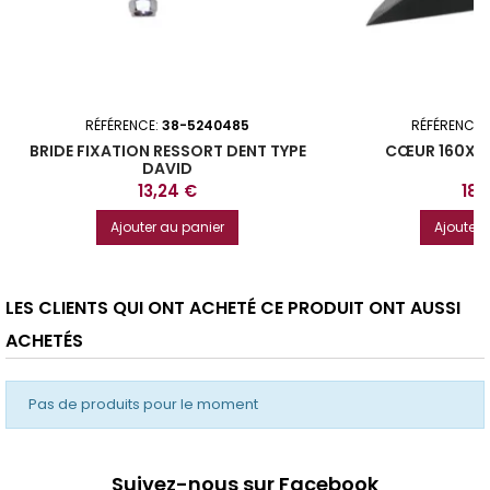
RÉFÉRENCE:
38-5240485
RÉFÉRENCE:
BRIDE FIXATION RESSORT DENT TYPE
CŒUR 160X5
DAVID
Prix
Prix
13,24 €
18,
Ajouter au panier
Ajouter 
LES CLIENTS QUI ONT ACHETÉ CE PRODUIT ONT AUSSI
ACHETÉS
Pas de produits pour le moment
Suivez-nous sur Facebook