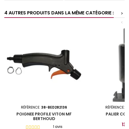
4 AUTRES PRODUITS DANS LA MÊME CATÉGORIE :
>
<
RÉFÉRENCE:
38-BED282136
RÉFÉRENCE:
3
POIGNEE PROFILE VITON MF
PALIER CO
BERTHOUD
Prix
13,
1 avis